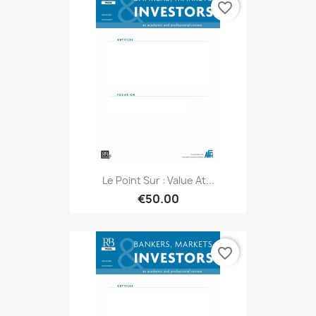
favorite_border
Le Point Sur : Value At...
€50.00
favorite_border