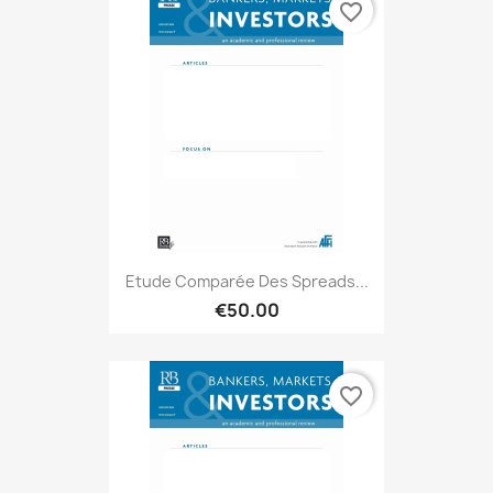
favorite_border
Etude Comparée Des Spreads...
€50.00
favorite_border