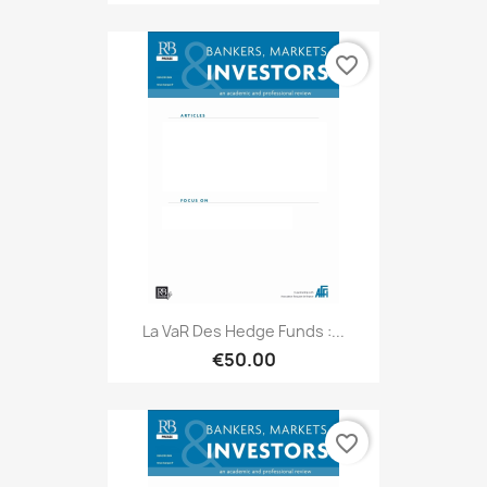
favorite_border
La VaR Des Hedge Funds :...
€50.00
favorite_border