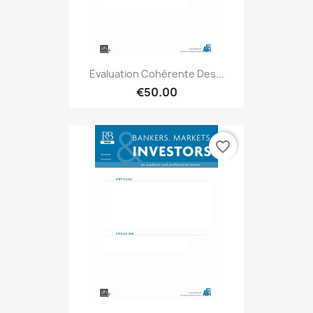
Evaluation Cohérente Des...
€50.00
favorite_border