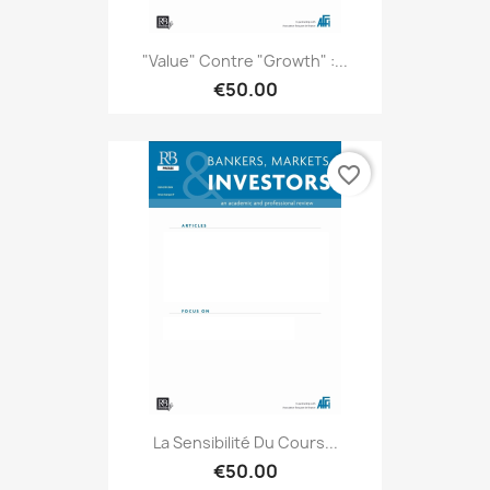
"Value" Contre "growth" :...
€50.00
favorite_border
La Sensibilité Du Cours...
€50.00