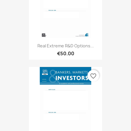
Real Extreme R&D Options...
€50.00
favorite_border