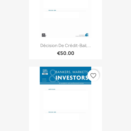
Décision De Crédit-Bail,...
€50.00
favorite_border