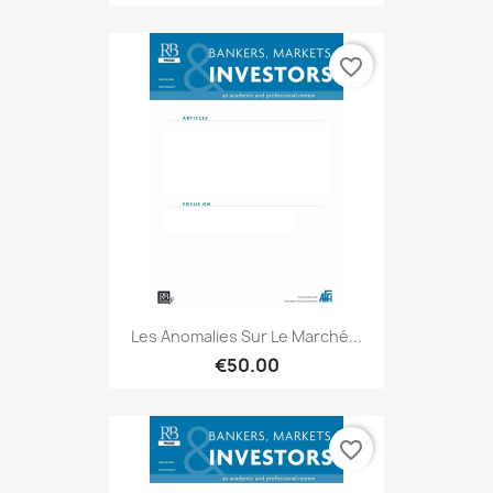
favorite_border
Les Anomalies Sur Le Marché...
€50.00
favorite_border