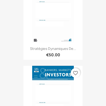
Stratégies Dynamiques De...
€50.00
favorite_border