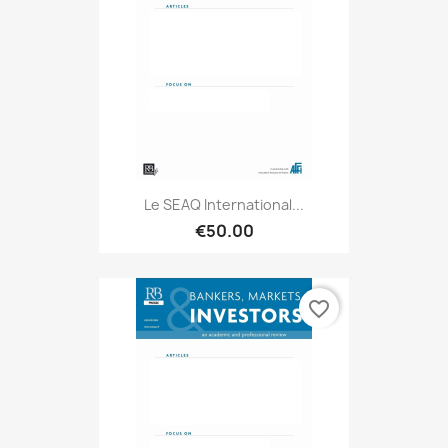
Le SEAQ International...
€50.00
favorite_border