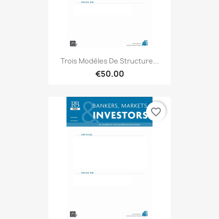
Trois Modèles De Structure...
€50.00
favorite_border