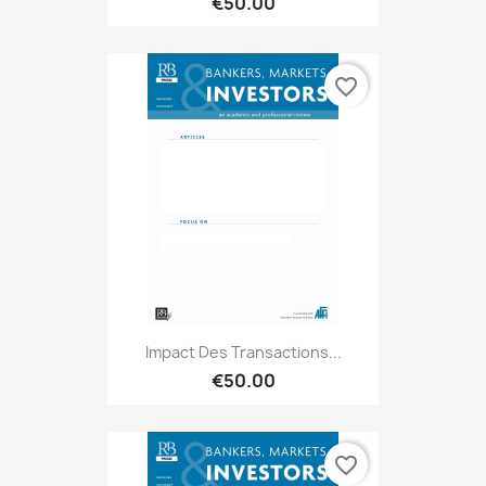
€50.00
favorite_border
Impact Des Transactions...
€50.00
favorite_border