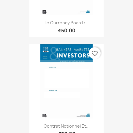
Le Currency Board :...
€50.00
favorite_border
Contrat Notionnel Et...