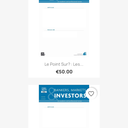
Le Point Sur? : Les...
€50.00
favorite_border