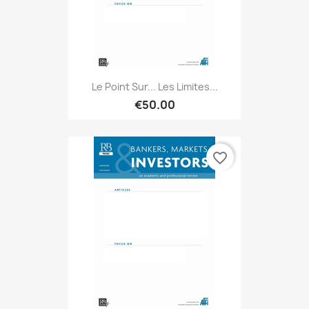
Le Point Sur... Les Limites...
€50.00
favorite_border