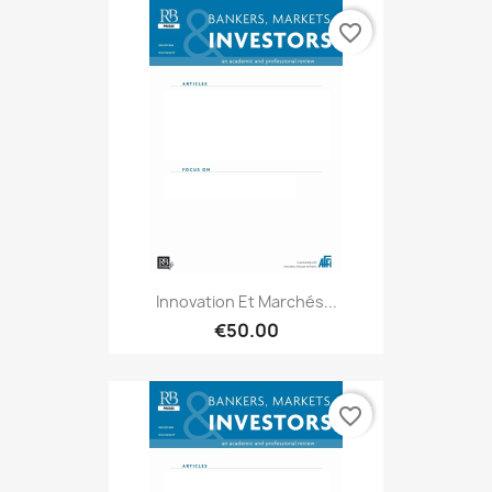
favorite_border
Innovation Et Marchés...
€50.00
favorite_border