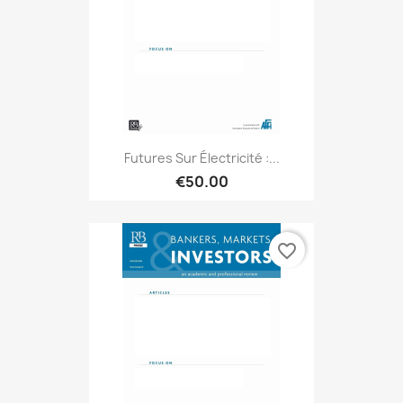
Futures Sur Électricité :...
€50.00
favorite_border