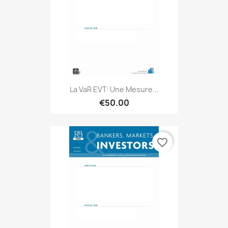
La VaR EVT: Une Mesure...
€50.00
favorite_border