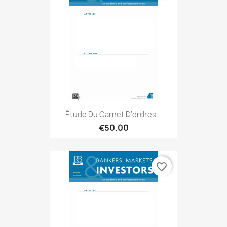
Étude Du Carnet D'ordres...
€50.00
favorite_border