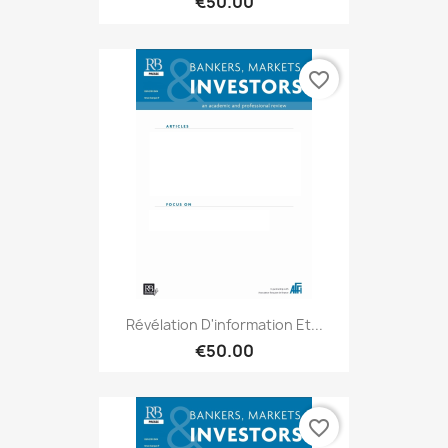
€50.00
favorite_border
Révélation D'information Et...
€50.00
favorite_border