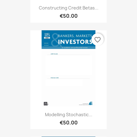
Constructing Credit Betas...
€50.00
favorite_border
Modelling Stochastic...
€50.00