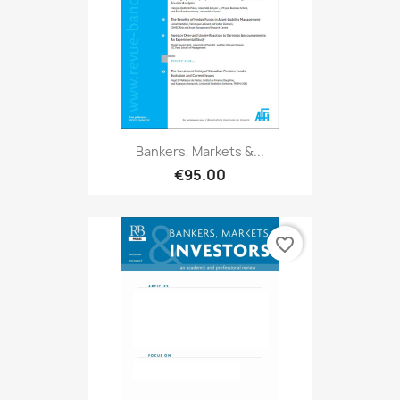
Bankers, Markets &...
€95.00
favorite_border