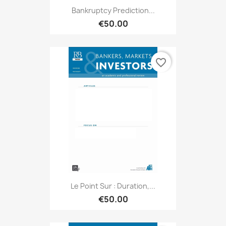
Bankruptcy Prediction...
€50.00
favorite_border
Le Point Sur : Duration,...
€50.00