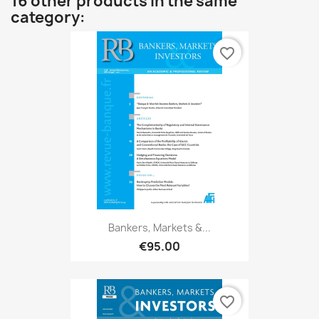
16 other products in the same
category:
favorite_border
Bankers, Markets &...
€95.00
favorite_border