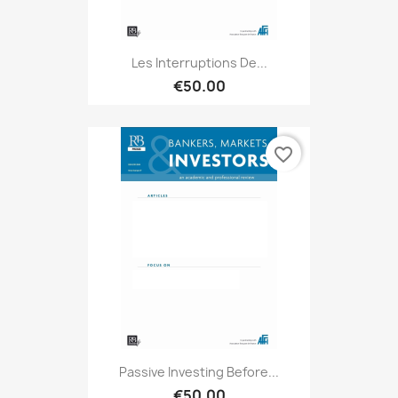
Les Interruptions De...
€50.00
favorite_border
Passive Investing Before...
€50.00