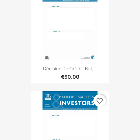
Décision De Crédit-Bail,...
€50.00
favorite_border