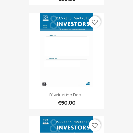
favorite_border
L'évaluation Des...
€50.00
favorite_border