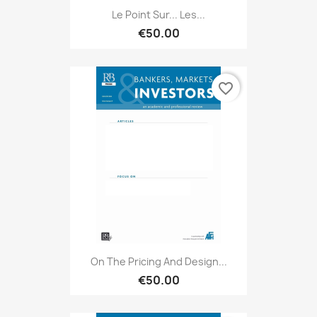
Le Point Sur... Les...
€50.00
favorite_border
On The Pricing And Design...
€50.00