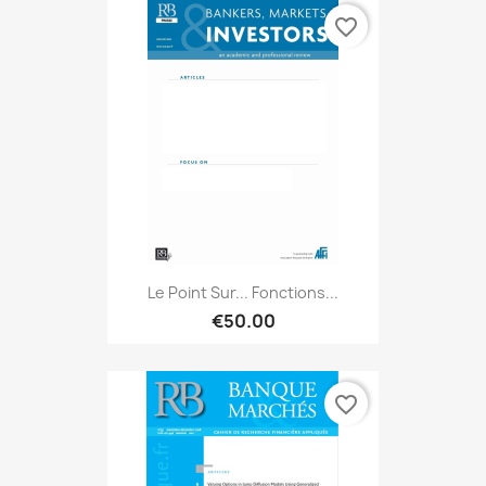
favorite_border
Le Point Sur... Fonctions...
€50.00
favorite_border