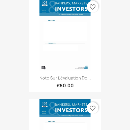
favorite_border
Note Sur L'évaluation De...
€50.00
favorite_border