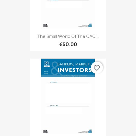
The Small World Of The CAC...
€50.00
favorite_border