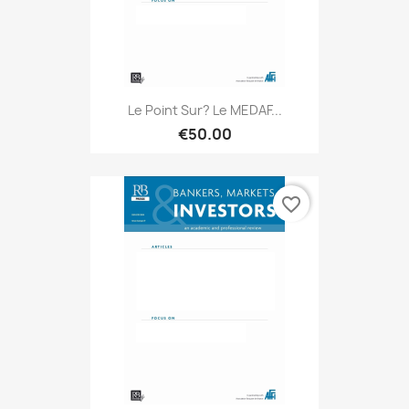
Le Point Sur? Le MEDAF...
€50.00
favorite_border