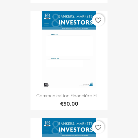
favorite_border
Communication Financière Et...
€50.00
favorite_border