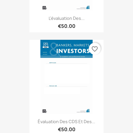
L'évaluation Des...
€50.00
favorite_border
Évaluation Des CDS Et Des...
€50.00