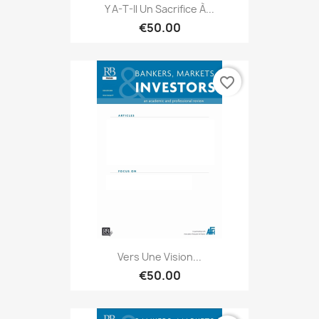
Y A-T-Il Un Sacrifice À...
€50.00
favorite_border
Vers Une Vision...
€50.00