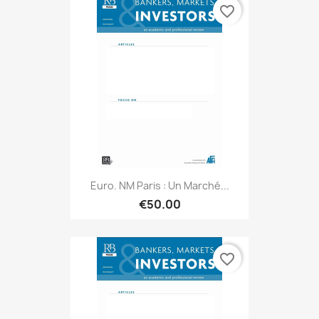
favorite_border
Euro. NM Paris : Un Marché...
€50.00
favorite_border