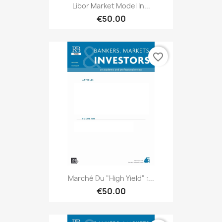
Libor Market Model In...
€50.00
favorite_border
Marché Du "high Yield" :...
€50.00