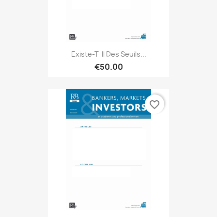
Existe-T-Il Des Seuils...
€50.00
favorite_border