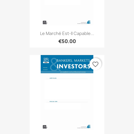
Le Marché Est-Il Capable...
€50.00
favorite_border