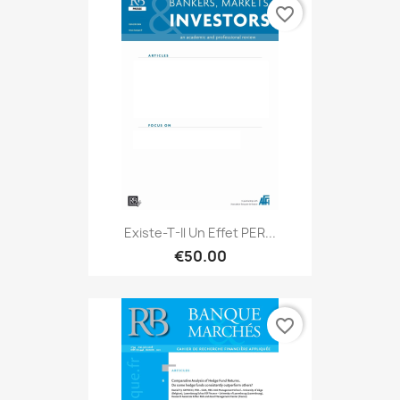
favorite_border
Existe-T-Il Un Effet PER...
€50.00
favorite_border