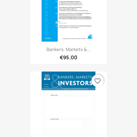
Bankers, Markets &...
€95.00
favorite_border