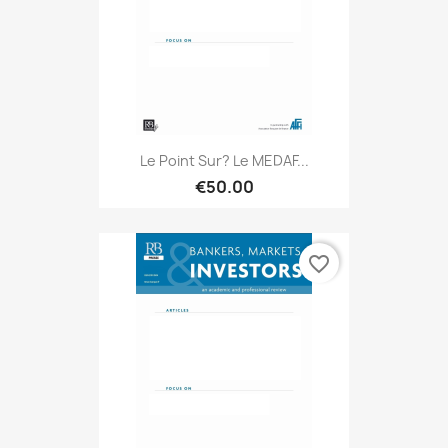
Le Point Sur? Le MEDAF...
€50.00
favorite_border