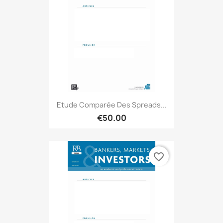
Etude Comparée Des Spreads...
€50.00
favorite_border