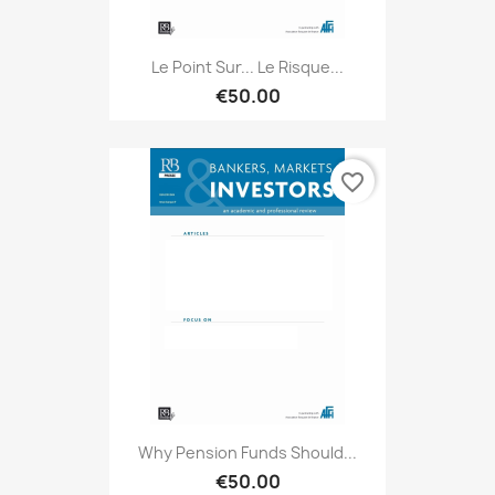
Le Point Sur... Le Risque...
€50.00
favorite_border
Why Pension Funds Should...
€50.00