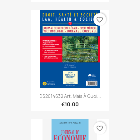
favorite_border
DS2014632 Art. Mais À Quoi...
€10.00
favorite_border