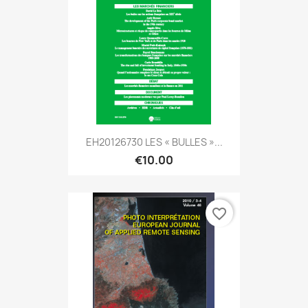
EH20126730 LES « BULLES »...
€10.00
favorite_border