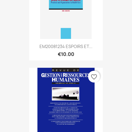
EM20081234 ESPOIRS ET...
€10.00
favorite_border