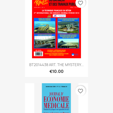
favorite_border
BT2014438 ART. THE MYSTERY...
€10.00
favorite_border