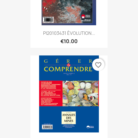
PI20103431 ÉVOLUTION...
€10.00
favorite_border