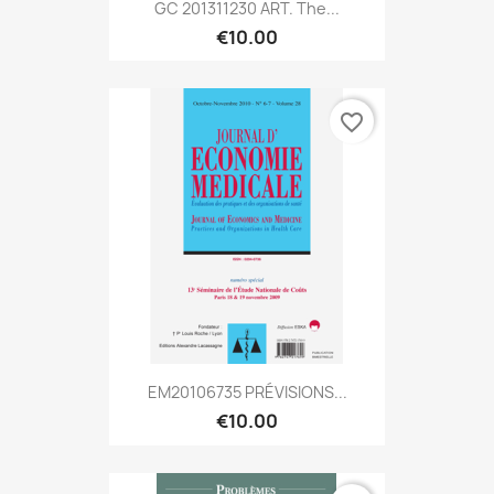
GC 201311230 ART. The...
€10.00
favorite_border
EM20106735 PRÉVISIONS...
€10.00