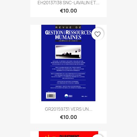
EH20137138 SNC-LAVALIN ET...
€10.00
favorite_border
GR20159731 VERS UN...
€10.00