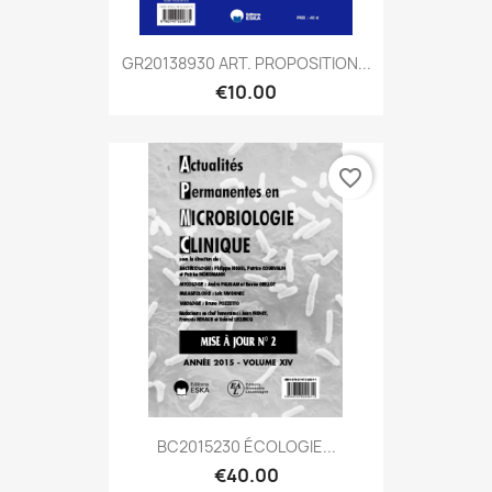
GR20138930 ART. PROPOSITION...
€10.00
favorite_border
BC2015230 ÉCOLOGIE...
€40.00