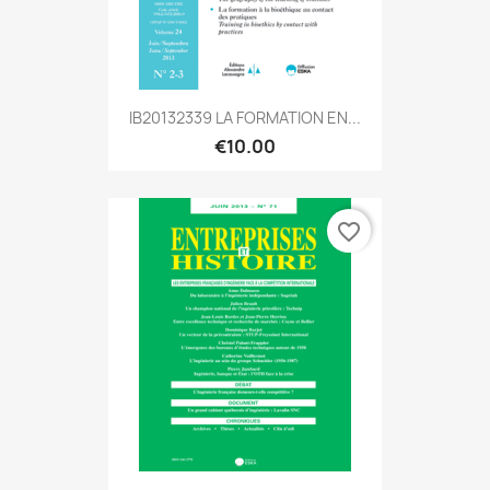
IB20132339 LA FORMATION EN...
€10.00
favorite_border