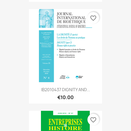
favorite_border
IB2010437 DIGNITY AND...
€10.00
favorite_border