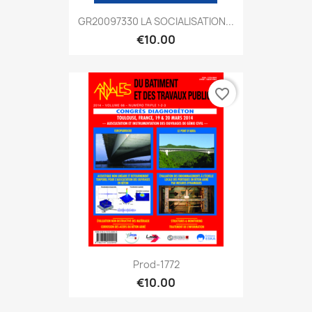
GR20097330 LA SOCIALISATION...
€10.00
favorite_border
Prod-1772
€10.00