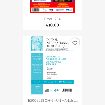
Prod-1794
€10.00
favorite_border
IB2009338 OFFRIR UN MANUEL...