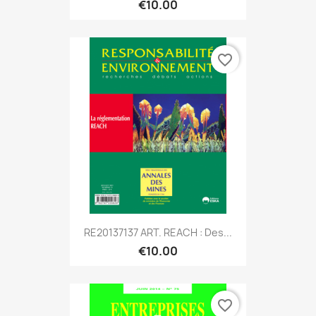
€10.00
favorite_border
RE20137137 ART. REACH : Des...
€10.00
favorite_border