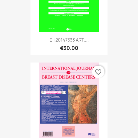
EH20147533 ART....
€30.00
favorite_border