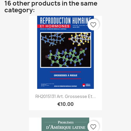
16 other products in the same
category:
favorite_border
RH2015131 Art. Grossesse Et...
€10.00
favorite_border