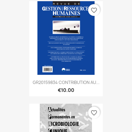
favorite_border
GR20159834 CONTRIBUTION AU...
€10.00
favorite_border