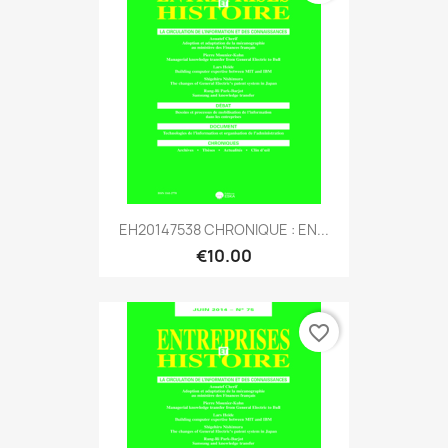
EH20147538 CHRONIQUE : EN...
€10.00
favorite_border