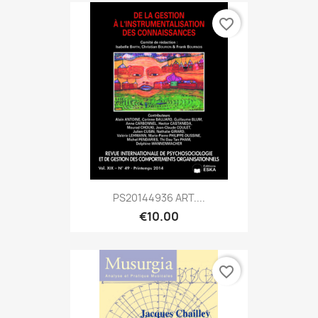
favorite_border
PS20144936 ART....
€10.00
favorite_border