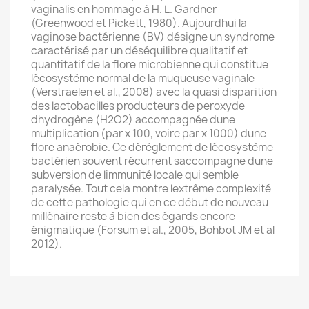
vaginalis en hommage à H. L. Gardner
(Greenwood et Pickett, 1980). Aujourdhui la
vaginose bactérienne (BV) désigne un syndrome
caractérisé par un déséquilibre qualitatif et
quantitatif de la flore microbienne qui constitue
lécosystème normal de la muqueuse vaginale
(Verstraelen et al., 2008) avec la quasi disparition
des lactobacilles producteurs de peroxyde
dhydrogène (H2O2) accompagnée dune
multiplication (par x 100, voire par x 1000) dune
flore anaérobie. Ce dérèglement de lécosystème
bactérien souvent récurrent saccompagne dune
subversion de limmunité locale qui semble
paralysée. Tout cela montre lextrême complexité
de cette pathologie qui en ce début de nouveau
millénaire reste à bien des égards encore
énigmatique (Forsum et al., 2005, Bohbot JM et al
2012).