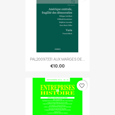
PAL20097331 AUX MARGES DE...
€10.00
favorite_border