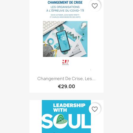
favorite_border
Changement De Crise, Les...
€29.00
favorite_border