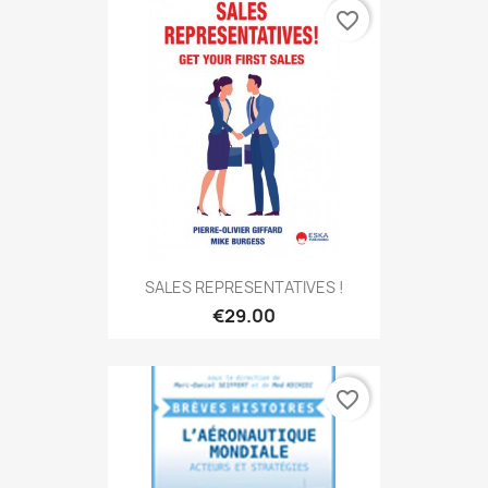
favorite_border
SALES REPRESENTATIVES !
€29.00
favorite_border