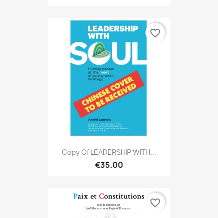
favorite_border
Copy Of LEADERSHIP WITH...
€35.00
favorite_border