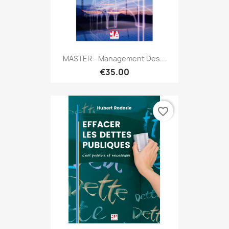
MASTER - Management Des...
€35.00
favorite_border