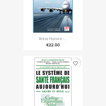
Brève Histoire -...
€22.00
favorite_border