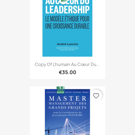
Copy Of L'humain Au Cœur Du...
€35.00
favorite_border