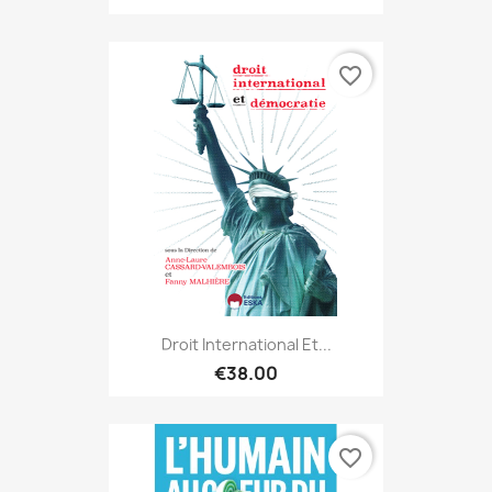
favorite_border
Droit International Et...
€38.00
favorite_border