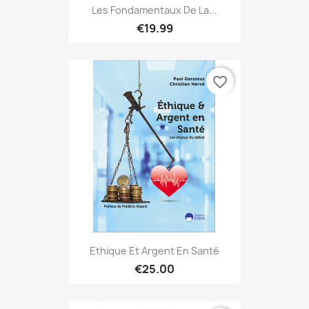
Les Fondamentaux De La...
€19.99
favorite_border
Ethique Et Argent En Santé
€25.00