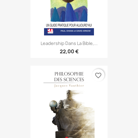
Leadership Dans La Bible,...
22,00 €
favorite_border