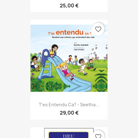
25,00 €
favorite_border
T'es Entendu Ca? - Seetha...
29,00 €
favorite_border