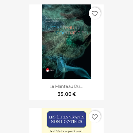
favorite_border
Le Manteau Du...
35,00 €
favorite_border