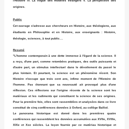
l'Histoire IV. La vogue des modèles étrangers V. La perspective des
origines.
Public
Cet ouvrage s'adresse aux chercheurs en Histoire, aux théologiens, aux
étudiants en Philosophie et en Histoire, aux enseignants : Histoire,
théologie, sciences, à tout public....
Resumé
"L'homme contemporain à une dette immense à l'égard de la science. Il
a reçu, d'une part, comme retombées pratiques, des outils puissants et
d'autre part, un stimulus intellectuel dans le dévoilement du passé le
plus lointain. Et pourtant, la science est un phénomène récent. Son
Histoire n'occupe que trois cent ans, infime moment de l'Histoire de
l'homme. Pas étonnant que sa nouveauté ait provoqué plus d'une
réflexion. Ces réflexions sur l'origine récente de la science sont les
matériaux et les rudiments qui constituent la science de ses origines.
Pour la première fois, elles sont rassemblées et analysées dans ce livre
constitué de cinq conférences données à Oxford, au collège Balliol.
Le panorama historique est donné dans les premières quatre
conférences qui rassemblent les données accumulées aux XVIIe, XVIIIe,
XIXe et Xxe siècles. La leçon fournie par ce matériau historique et