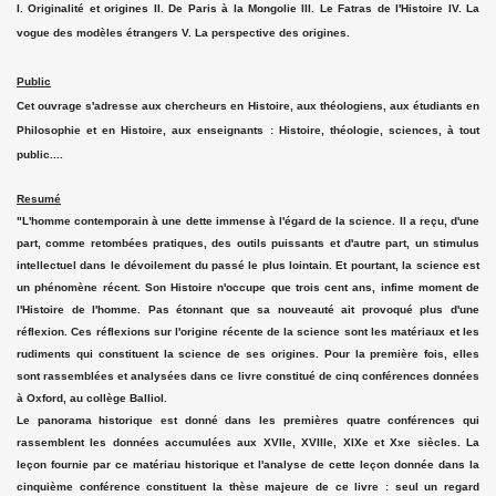
I. Originalité et origines II. De Paris à la Mongolie III. Le Fatras de l'Histoire IV. La
vogue des modèles étrangers V. La perspective des origines.
Public
Cet ouvrage s'adresse aux chercheurs en Histoire, aux théologiens, aux étudiants en
Philosophie et en Histoire, aux enseignants : Histoire, théologie, sciences, à tout
public....
Resumé
"L'homme contemporain à une dette immense à l'égard de la science. Il a reçu, d'une
part, comme retombées pratiques, des outils puissants et d'autre part, un stimulus
intellectuel dans le dévoilement du passé le plus lointain. Et pourtant, la science est
un phénomène récent. Son Histoire n'occupe que trois cent ans, infime moment de
l'Histoire de l'homme. Pas étonnant que sa nouveauté ait provoqué plus d'une
réflexion. Ces réflexions sur l'origine récente de la science sont les matériaux et les
rudiments qui constituent la science de ses origines. Pour la première fois, elles
sont rassemblées et analysées dans ce livre constitué de cinq conférences données
à Oxford, au collège Balliol.
Le panorama historique est donné dans les premières quatre conférences qui
rassemblent les données accumulées aux XVIIe, XVIIIe, XIXe et Xxe siècles. La
leçon fournie par ce matériau historique et l'analyse de cette leçon donnée dans la
cinquième conférence constituent la thèse majeure de ce livre : seul un regard