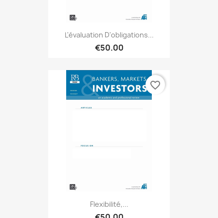
L'évaluation D'obligations...
€50.00
favorite_border
Flexibilité,...
€50.00