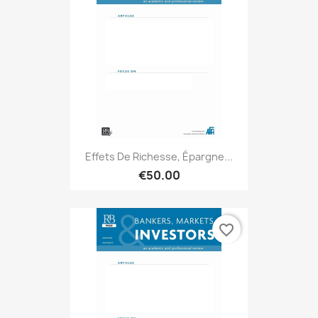
Effets De Richesse, Épargne...
€50.00
favorite_border