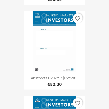
favorite_border
Abstracts BM N°97 [extrait...
€50.00
favorite_border