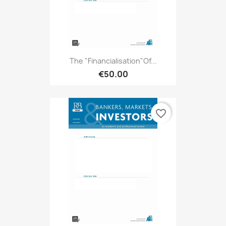
The "Financialisation"of...
€50.00
favorite_border