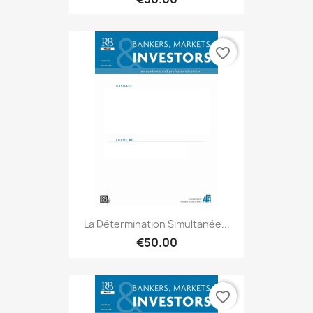
favorite_border
La Détermination Simultanée...
€50.00
favorite_border