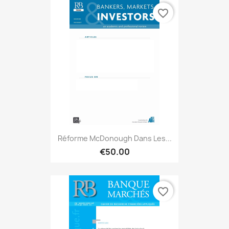
favorite_border
Réforme McDonough Dans Les...
€50.00
favorite_border