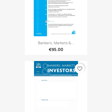
Bankers, Markets &...
€95.00
favorite_border