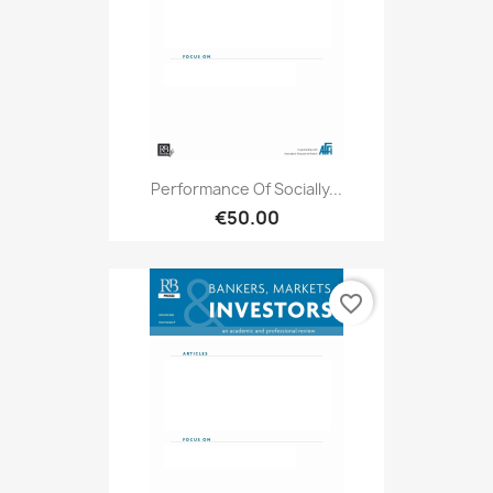
Performance Of Socially...
€50.00
favorite_border