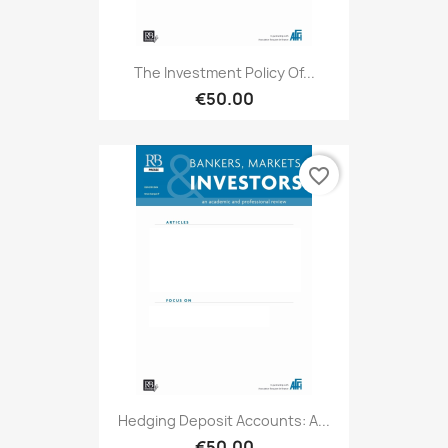
The Investment Policy Of...
€50.00
favorite_border
Hedging Deposit Accounts: A...
€50.00