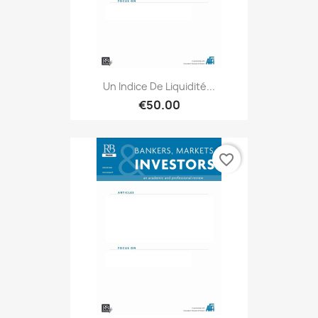
Un Indice De Liquidité...
€50.00
favorite_border