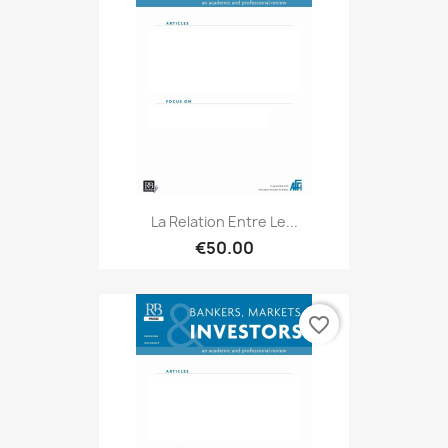
La Relation Entre Le...
€50.00
favorite_border