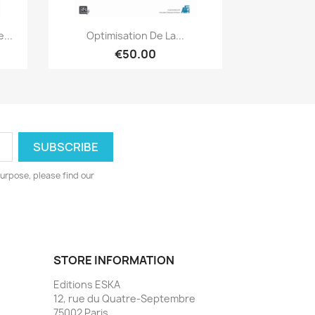
Quick view

...
Optimisation De La...
€50.00
urpose, please find our
STORE INFORMATION
Editions ESKA
12, rue du Quatre-Septembre
75002 Paris