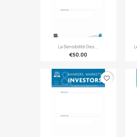
Quick view

La Sensibilité Des...
L
€50.00
favorite_border