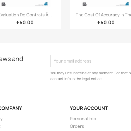
Quick view
Quick view


Évaluation De Contrats À...
The Cost Of Accuracy In The
€50.00
€50.00
news and
You may unsubscribe at any moment. For that p
contact info in the legal notice.
COMPANY
YOUR ACCOUNT
ry
Personal info
t
Orders