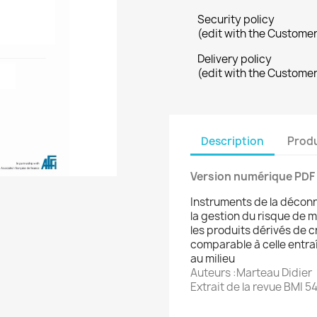
Security policy
(edit with the Custome
Delivery policy
(edit with the Custome
Description
Produ
Version numérique PDF
Instruments de la déconn
la gestion du risque de m
les produits dérivés de c
comparable à celle entra
au milieu
Auteurs :Marteau Didier
Extrait de la revue BMI 5