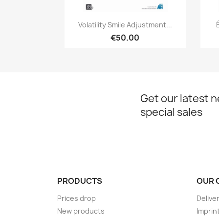
Quick view

Volatility Smile Adjustment...
€50.00
Get our latest 
special sales
PRODUCTS
OUR 
Prices drop
Delive
New products
Imprin