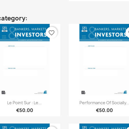
category:
favorite_border
fa
Quick view
Quick view


Le Point Sur : Le...
Performance Of Socially..
€50.00
€50.00