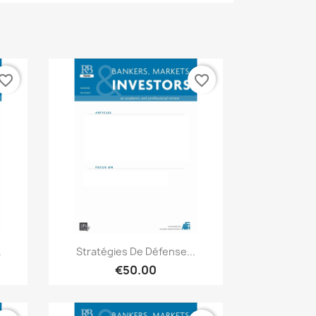
vorite_border
favorite_border
Quick view

.
Stratégies De Défense...
€50.00