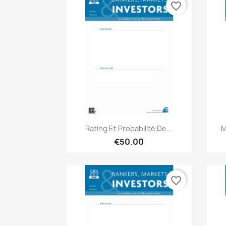
favorite_border
Quick view

Rating Et Probabilité De...
M
€50.00
favorite_border