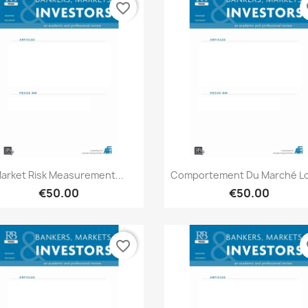
favorite_border
fa
Quick view
Quick view


arket Risk Measurement...
Comportement Du Marché Lor
€50.00
€50.00
favorite_border
fa