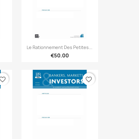
Quick view

Le Rationnement Des Petites...
€50.00
vorite_border
favorite_border