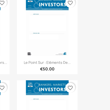
vorite_border
favorite_border
Quick view

s...
Le Point Sur : Eléments De...
€50.00
vorite_border
favorite_border