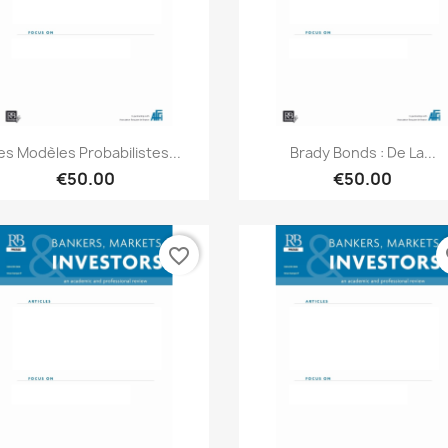
Quick view
Quick view


es Modèles Probabilistes...
Brady Bonds : De La...
€50.00
€50.00
favorite_border
fa