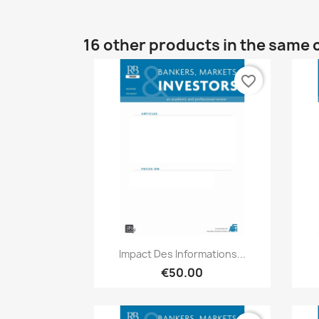
16 other products in the same 
favorite_border
Quick view

Impact Des Informations...
€50.00