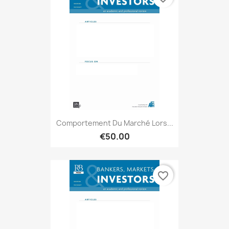
Comportement Du Marché Lors...
€50.00
favorite_border