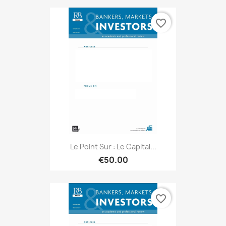
favorite_border
Le Point Sur : Le Capital...
€50.00
favorite_border