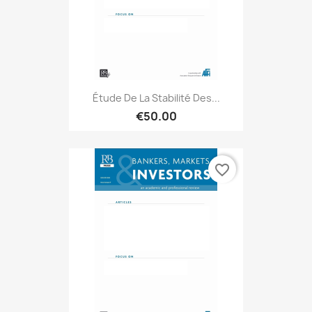
Étude De La Stabilité Des...
€50.00
favorite_border