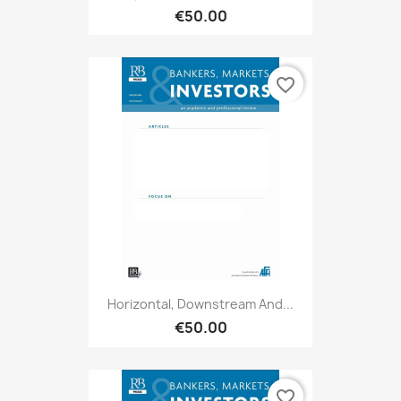
€50.00
favorite_border
Horizontal, Downstream And...
€50.00
favorite_border