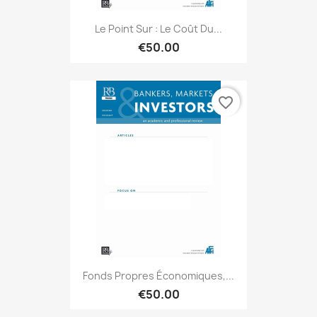
Le Point Sur : Le Coût Du...
€50.00
favorite_border
Fonds Propres Économiques,...
€50.00