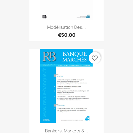
Modélisation Des...
€50.00
favorite_border
Bankers, Markets &...