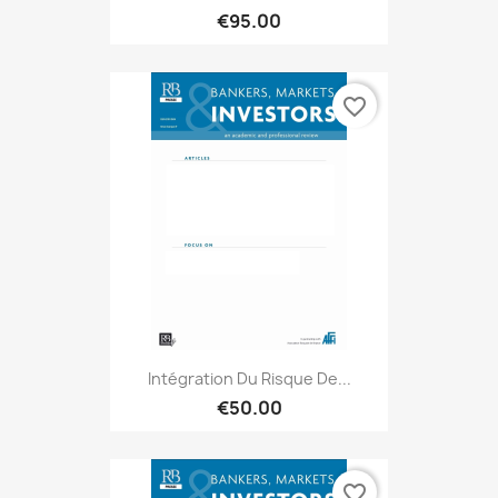
€95.00
favorite_border
Intégration Du Risque De...
€50.00
favorite_border