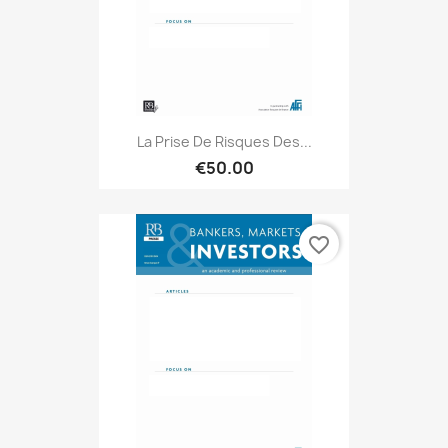
La Prise De Risques Des...
€50.00
favorite_border