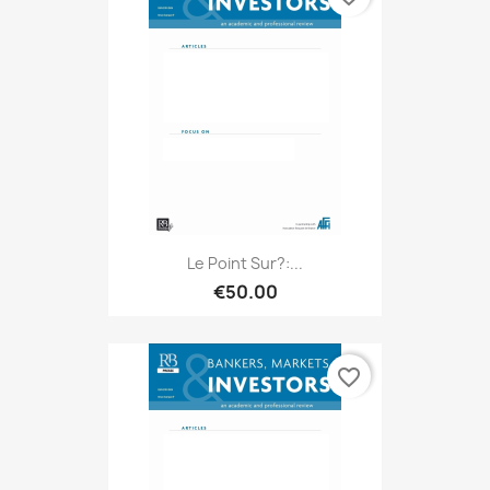
Le Point Sur?:...
€50.00
favorite_border