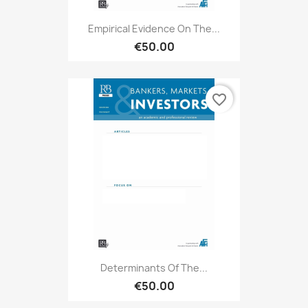
Empirical Evidence On The...
€50.00
favorite_border
Determinants Of The...
€50.00