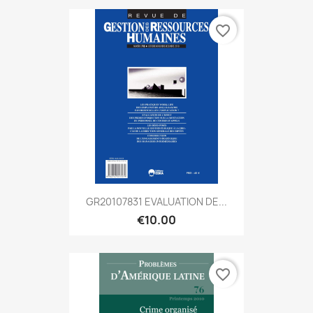
favorite_border
GR20107831 EVALUATION DE...
€10.00
favorite_border