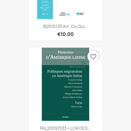
IB2015133 Art. Ce Qui...
€10.00
favorite_border
PAL20097533 « LOR DES...