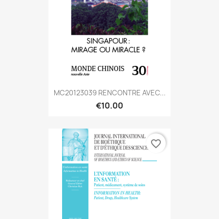
MC20123039 RENCONTRE AVEC...
€10.00
favorite_border