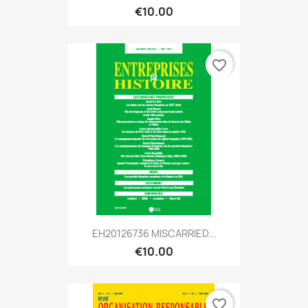
€10.00
favorite_border
EH20126736 MISCARRIED...
€10.00
favorite_border