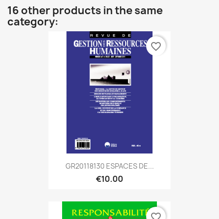
16 other products in the same
category:
favorite_border
GR20118130 ESPACES DE...
€10.00
favorite_border