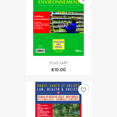
Prod-1487
€10.00
favorite_border