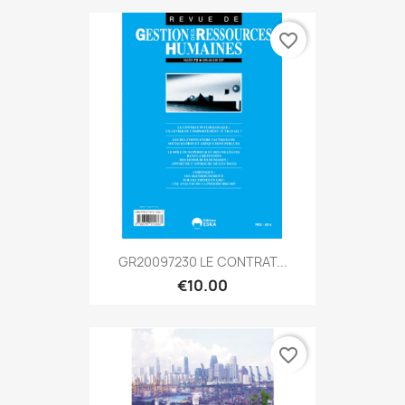
favorite_border
GR20097230 LE CONTRAT...
€10.00
favorite_border