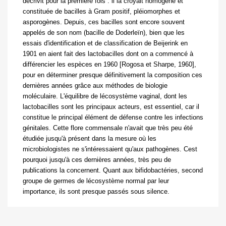
décrivit pour la première fois : il la croyait homogène et
constituée de bacilles à Gram positif, pléiomorphes et
asporogènes. Depuis, ces bacilles sont encore souvent
appelés de son nom (bacille de Doderleïn), bien que les
essais d'identification et de classification de Beijerink en
1901 en aient fait des lactobacilles dont on a commencé à
différencier les espèces en 1960 [Rogosa et Sharpe, 1960],
pour en déterminer presque définitivement la composition ces
dernières années grâce aux méthodes de biologie
moléculaire. L'équilibre de lécosystème vaginal, dont les
lactobacilles sont les principaux acteurs, est essentiel, car il
constitue le principal élément de défense contre les infections
génitales. Cette flore commensale n'avait que très peu été
étudiée jusqu'à présent dans la mesure où les
microbiologistes ne s'intéressaient qu'aux pathogènes. Cest
pourquoi jusqu'à ces dernières années, très peu de
publications la concernent. Quant aux bifidobactéries, second
groupe de germes de lécosystème normal par leur
importance, ils sont presque passés sous silence.