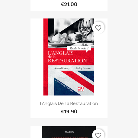
€21.00
favorite_border
L'Anglais De La Restauration
€19.90
favorite_border