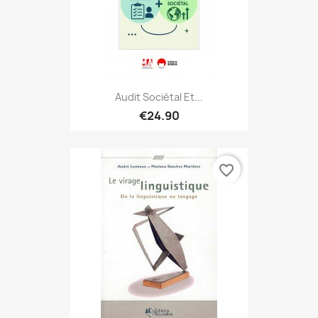
Audit Sociétal Et...
€24.90
favorite_border