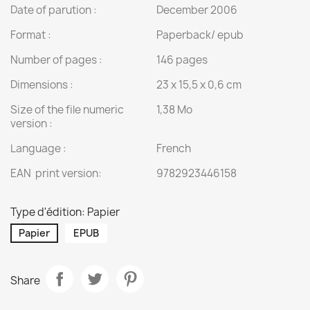
Date of parution :
December 2006
Format :
Paperback/ epub
Number of pages :
146 pages
Dimensions :
23 x 15,5 x 0,6 cm
Size of the file numeric
1,38 Mo
version :
Language :
French
EAN print version:
9782923446158
Type d'édition: Papier
Papier
EPUB
Share