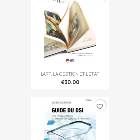
L'ART, LA GESTION ET L'ETAT
€30.00
favorite_border