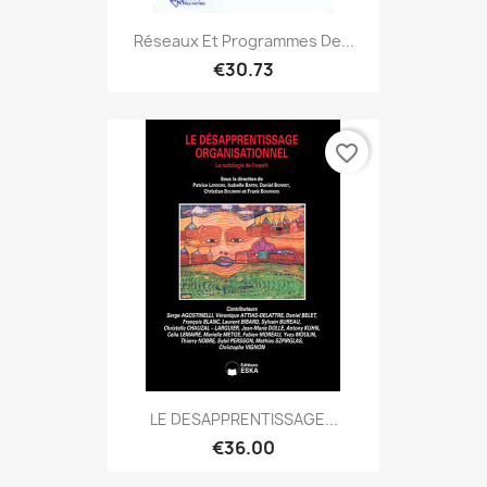
Réseaux Et Programmes De...
€30.73
favorite_border
LE DESAPPRENTISSAGE...
€36.00