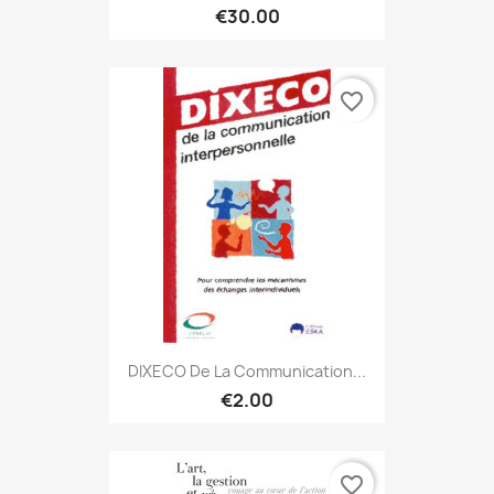
€30.00
favorite_border
DIXECO De La Communication...
€2.00
favorite_border