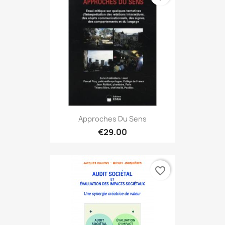
Approches Du Sens
€29.00
favorite_border