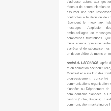
s’adresse autant aux gestion
réseaux de communication de q
assumer une telle responsab
confrontés à la décision de ch
répondent le mieux aux habi
messages. L’explosion d
embouteillages de messages 
nombreuses frustrations. Que
d’une agence gouvernementale
s’arrêter et de rationaliser n
on risque d’être de moins en m
André-A. LAFRANCE
, après 
et en animation socioculturelle,
Montréal et a été l’un des fond
progressivement concentr
communications organisationnel
d’années au Département de c
demi-douzaine d’années, à l’In
gestion (Sofia, Bulgarie). Il e
communication marketing de 