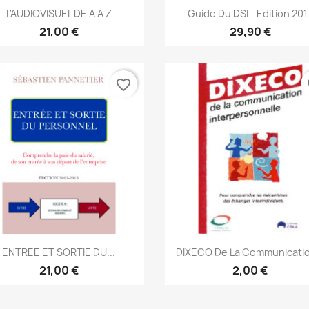
Aperçu rapide
Aperçu rapide


L'AUDIOVISUEL DE A A Z
Guide Du DSI - Edition 201
21,00 €
29,90 €
favorite_border
fa
Aperçu rapide
Aperçu rapide


ENTREE ET SORTIE DU...
DIXECO De La Communicatio
21,00 €
2,00 €