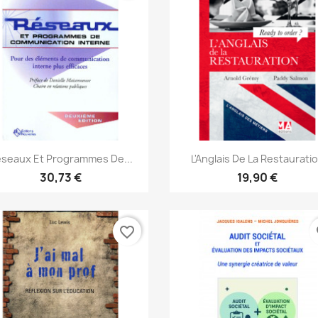
Aperçu rapide
Aperçu rapide


seaux Et Programmes De...
L'Anglais De La Restaurati
30,73 €
19,90 €
favorite_border
fa