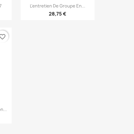
Aperçu rapide

7
L'entretien De Groupe En...
28,75 €
vorite_border
n...