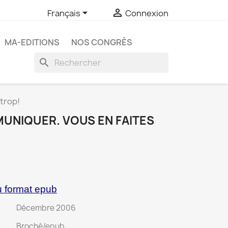


Français
Connexion
MA-EDITIONS
NOS CONGRÈS
search
trop!
UNIQUER. VOUS EN FAITES
u format epub
Décembre 2006
Broché/epub