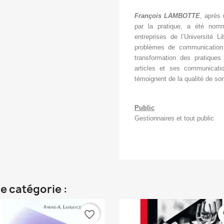
François LAMBOTTE
, après
par la pratique, a été nom
entreprises de l’Université L
problèmes de communication 
transformation des pratiques
articles et ses communicatio
témoignent de la qualité de so
Public
Gestionnaires et tout public
e catégorie :
favorite_border
fa