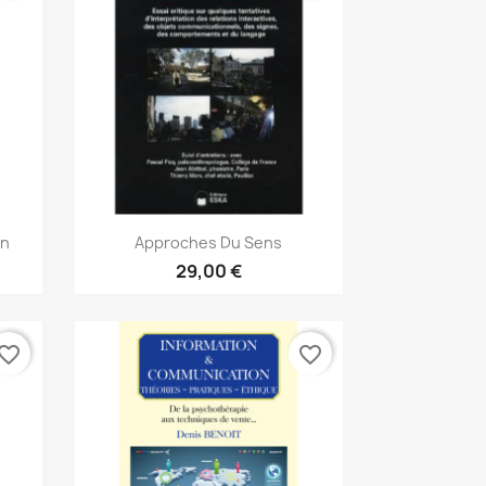
Aperçu rapide

on
Approches Du Sens
29,00 €
vorite_border
favorite_border