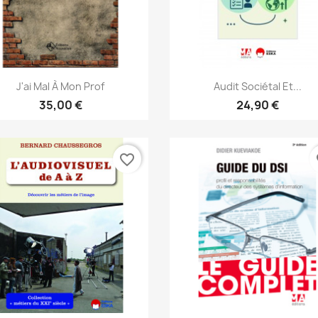
Aperçu rapide
Aperçu rapide


J'ai Mal À Mon Prof
Audit Sociétal Et...
35,00 €
24,90 €
favorite_border
fa