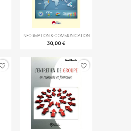
Aperçu rapide

INFORMATION & COMMUNICATION
30,00 €
vorite_border
favorite_border