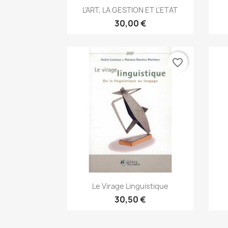
Aperçu rapide

L'ART, LA GESTION ET L'ETAT
30,00 €
favorite_border
Aperçu rapide

Le Virage Linguistique
30,50 €