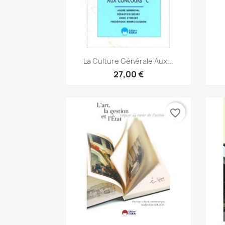
Aperçu rapide

La Culture Générale Aux...
27,00 €
favorite_border