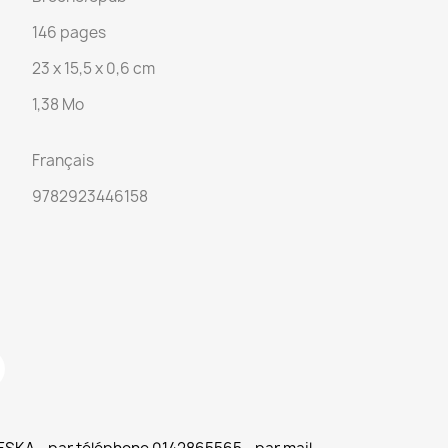
146 pages
23 x 15,5 x 0,6 cm
1,38 Mo
Français
9782923446158