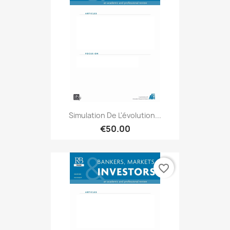
Simulation De L'évolution...
€50.00
favorite_border