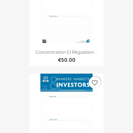
Concentration Et Régulation...
€50.00
favorite_border