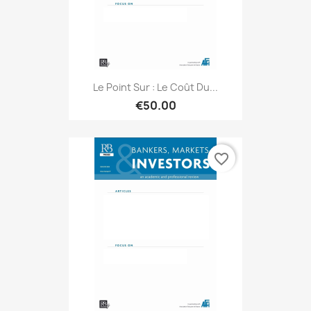
Le Point Sur : Le Coût Du...
€50.00
favorite_border