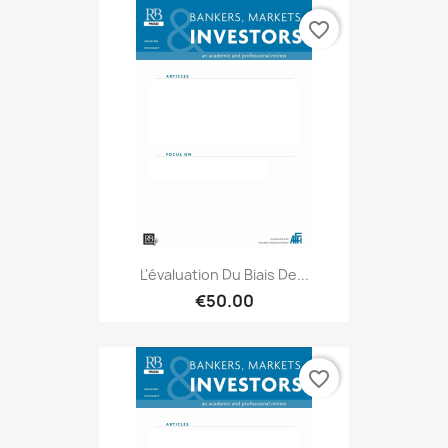
favorite_border
L'évaluation Du Biais De...
€50.00
favorite_border