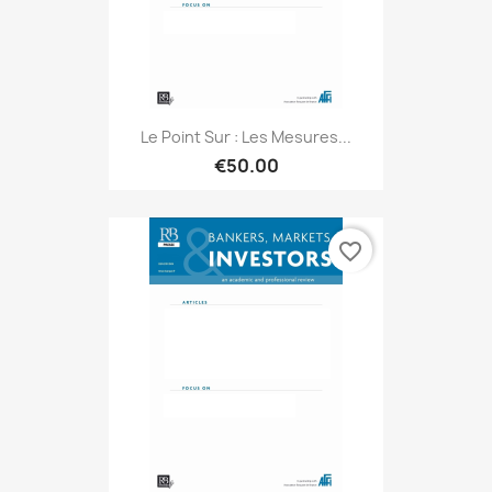
Le Point Sur : Les Mesures...
€50.00
favorite_border