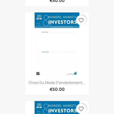
€50.00
favorite_border
Choix Du Mode D'endettement...
€50.00
favorite_border