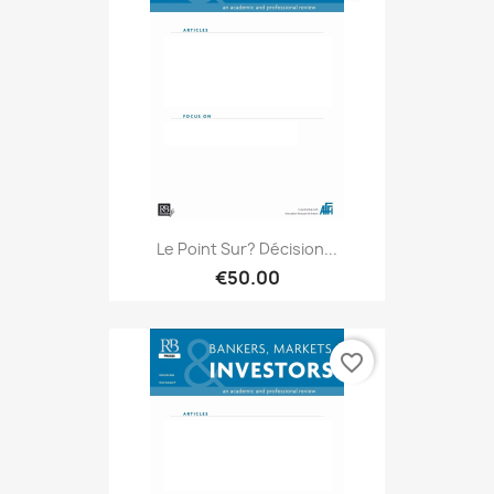
Le Point Sur? Décision...
€50.00
favorite_border