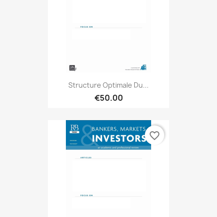
Structure Optimale Du...
€50.00
favorite_border