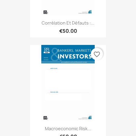
Corrélation Et Défauts :...
€50.00
favorite_border
Macroeconomic Risk...