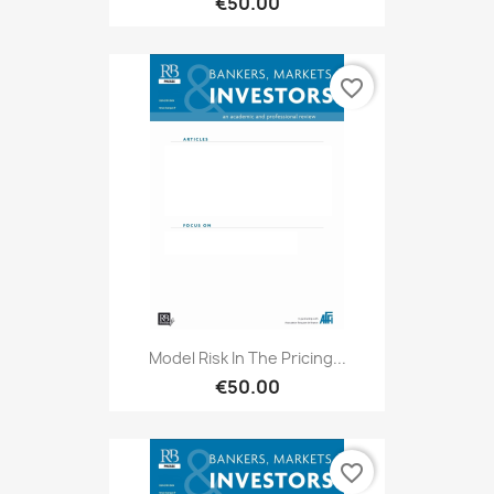
€50.00
favorite_border
Model Risk In The Pricing...
€50.00
favorite_border