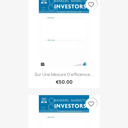
favorite_border
Sur Une Mesure D'efficience...
€50.00
favorite_border