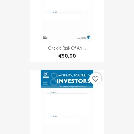
Credit Risk Of An...
€50.00
favorite_border