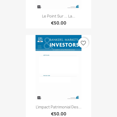
Le Point Sur ... La...
€50.00
favorite_border
L'impact Patrimonial Des...
€50.00