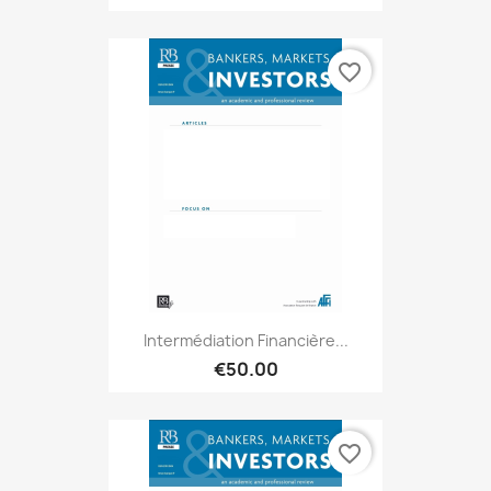
favorite_border
Intermédiation Financière...
€50.00
favorite_border