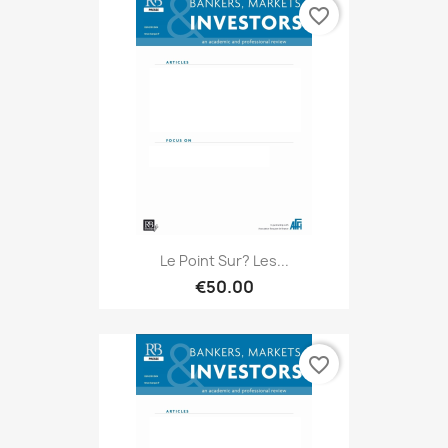
favorite_border
Le Point Sur? Les...
€50.00
favorite_border