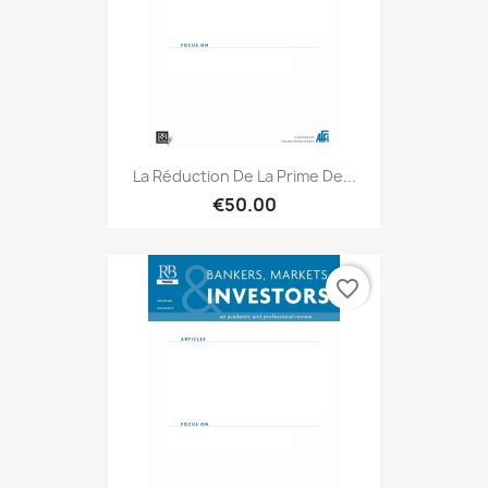
La Réduction De La Prime De...
€50.00
favorite_border