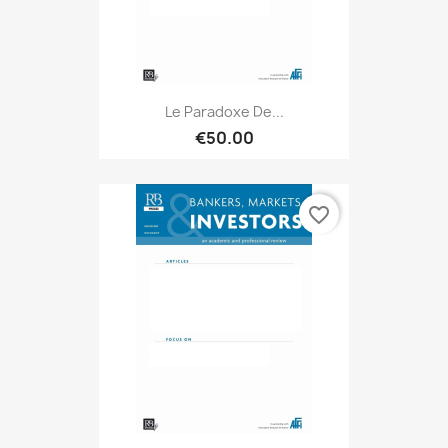
Le Paradoxe De...
€50.00
favorite_border