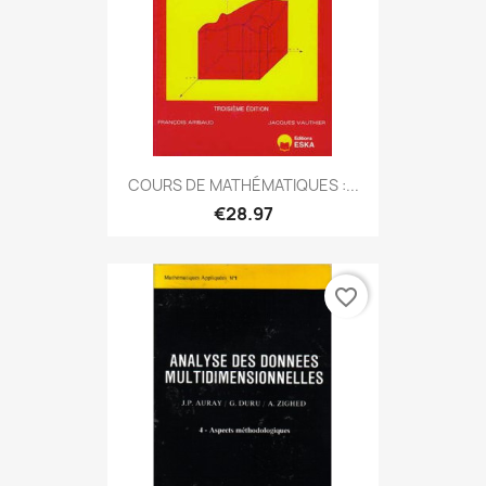
COURS DE MATHÉMATIQUES :...
€28.97
favorite_border