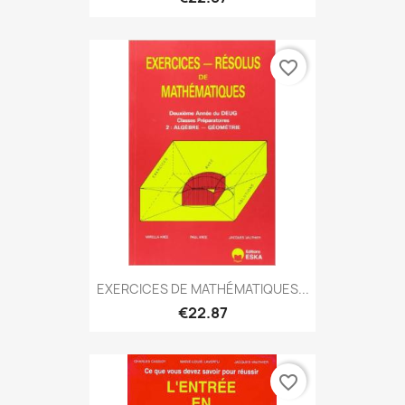
favorite_border
EXERCICES DE MATHÉMATIQUES...
€22.87
favorite_border