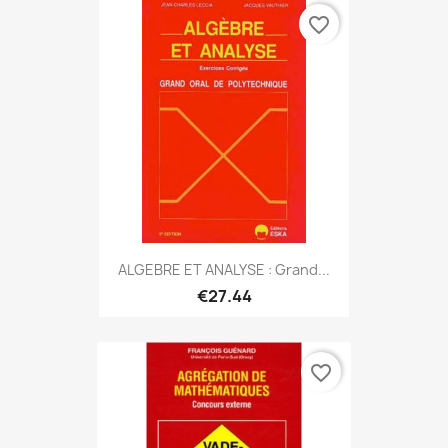
favorite_border
ALGEBRE ET ANALYSE : Grand...
€27.44
favorite_border