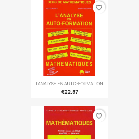
favorite_border
L'ANALYSE EN AUTO-FORMATION
€22.87
favorite_border