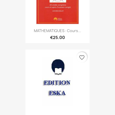
MATHEMATIQUES : Cours...
€25.00
favorite_border