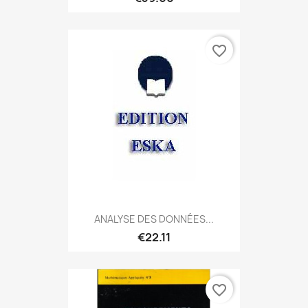
favorite_border
ANALYSE DES DONNÉES...
€22.11
favorite_border