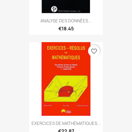
ANALYSE DES DONNÉES...
€18.45
favorite_border
EXERCICES DE MATHÉMATIQUES...
€22.87