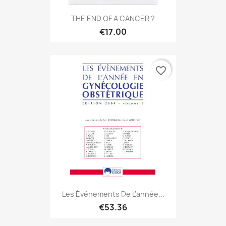
THE END OF A CANCER ?
€17.00
favorite_border
Les Événements De L'année...
€53.36