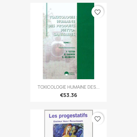
favorite_border
TOXICOLOGIE HUMAINE DES...
€53.36
favorite_border