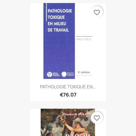
favorite_border
PATHOLOGIE TOXIQUE EN...
€76.07
favorite_border