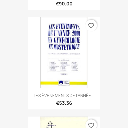
€90.00
favorite_border
LES ÉVENEMENTS DE L'ANNÉE...
€53.36
favorite_border