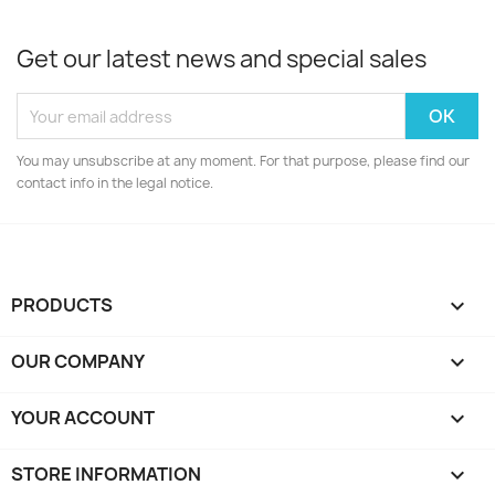
Get our latest news and special sales
You may unsubscribe at any moment. For that purpose, please find our
contact info in the legal notice.
PRODUCTS

OUR COMPANY

YOUR ACCOUNT

STORE INFORMATION
keyboard_arrow_down