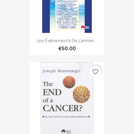
Les Évènements De L'année...
€50.00
favorite_border