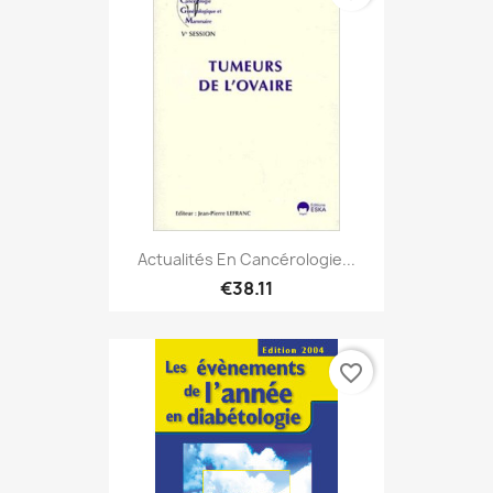
Actualités En Cancérologie...
€38.11
favorite_border