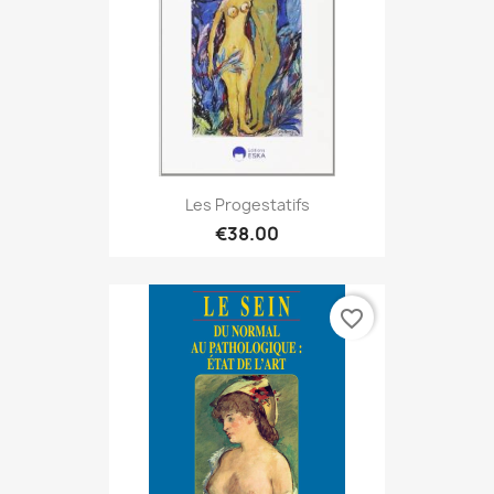
Les Progestatifs
€38.00
favorite_border