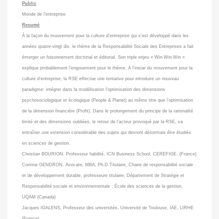
Public
Monde de l’entreprise
Resumé
À la façon du mouvement pour la culture d’entreprise qui s’est développé dans les
années quatre-vingt dix, le thème de la Responsabilité Sociale des Entreprises a fait
émerger un foisonnement doctrinal et éditorial. Son triple enjeu « Win-Win-Win »
explique probablement l’engouement pour le thème. A l’instar du mouvement pour la
culture d’entreprise, la RSE effectue une tentative pour introduire un nouveau
paradigme: intégrer dans la modélisation l’optimisation des dimensions
psychosociologique et écologique (People & Planet) au même titre que l’optimisation
de la dimension financière (Profit). Dans le prolongement du principe de la rationalité
limité et des dimensions oubliées, le retour de l’acteur provoqué par la RSE, va
entraîner une extension considérable des sujets qui devront désormais être étudiés
en sciences de gestion.
Christian BOURION, Professeur habilité, ICN Business School, CEREFIGE. (France)
Corinne GENDRON, Avocate, MBA, Ph.D.Titulaire, Chaire de responsabilité sociale
et de développement durable, professeure titulaire, Département de Stratégie et
Responsabilité sociale et environnementale ; École des sciences de la gestion,
UQAM (Canada)
Jacques IGALENS, Professeur des universités, Université de Toulouse, IAE, LIRHE
(France)