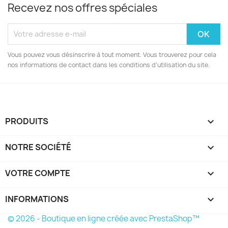
Recevez nos offres spéciales
Vous pouvez vous désinscrire à tout moment. Vous trouverez pour cela
nos informations de contact dans les conditions d'utilisation du site.
PRODUITS

NOTRE SOCIÉTÉ

VOTRE COMPTE

INFORMATIONS
keyboard_arrow_down
© 2026 - Boutique en ligne créée avec PrestaShop™