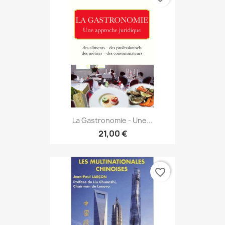
La Gastronomie - Une...
21,00 €
favorite_border