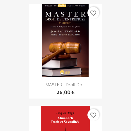
favorite_border
MASTER - Droit De...
35,00 €
favorite_border