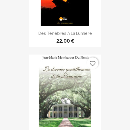
Des Ténèbres À La Lumière
22,00 €
favorite_border