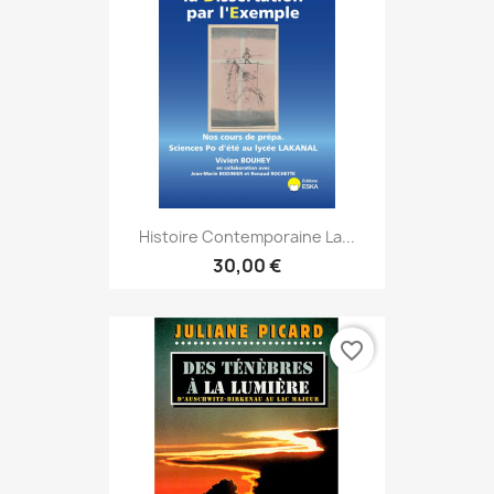
Histoire Contemporaine La...
30,00 €
favorite_border