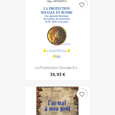
favorite_border
La Protection Sociale En...
36,93 €
favorite_border