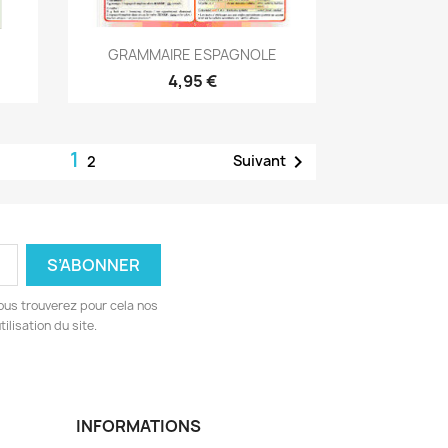
Aperçu rapide

GRAMMAIRE ESPAGNOLE
4,95 €
1

Suivant
2
ous trouverez pour cela nos
ilisation du site.
INFORMATIONS