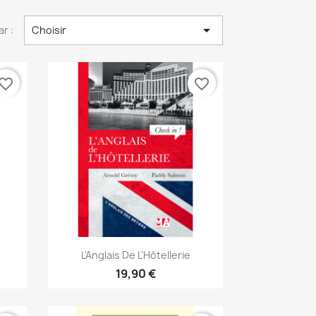

ar :
Choisir
vorite_border
favorite_border
Aperçu rapide

L'Anglais De L'Hôtellerie
19,90 €