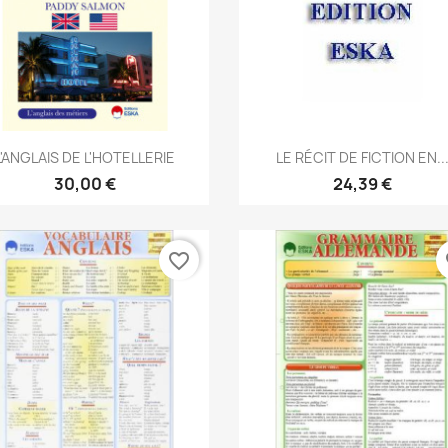
Aperçu rapide
Aperçu rapide


L'ANGLAIS DE L'HOTELLERIE
LE RÉCIT DE FICTION EN..
30,00 €
24,39 €
favorite_border
fa