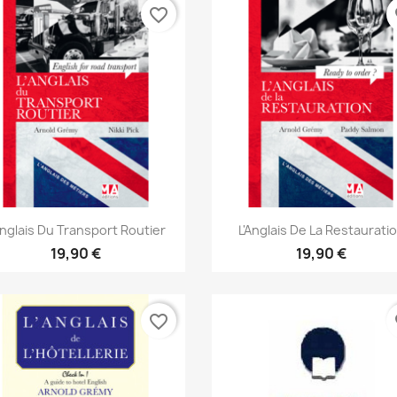
favorite_border
fa
Aperçu rapide
Aperçu rapide


Anglais Du Transport Routier
L'Anglais De La Restaurati
19,90 €
19,90 €
favorite_border
fa