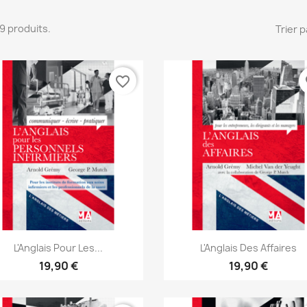
 19 produits.
Trier p
favorite_border
fa
Aperçu rapide
Aperçu rapide


L'Anglais Pour Les...
L'Anglais Des Affaires
19,90 €
19,90 €