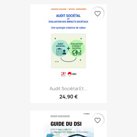
favorite_border
Audit Sociétal Et...
24,90 €
favorite_border