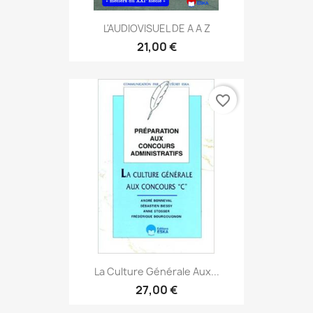
L'AUDIOVISUEL DE A A Z
21,00 €
favorite_border
La Culture Générale Aux...
27,00 €