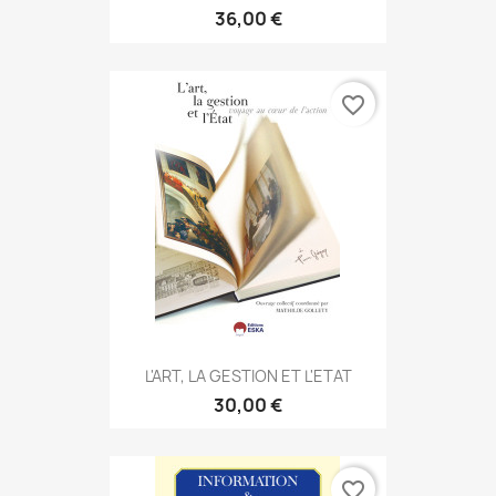
36,00 €
favorite_border
L'ART, LA GESTION ET L'ETAT
30,00 €
favorite_border