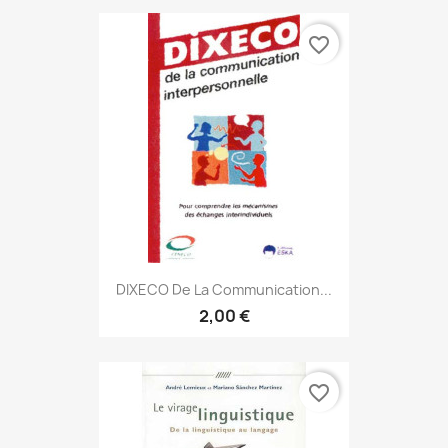
favorite_border
DIXECO De La Communication...
2,00 €
favorite_border