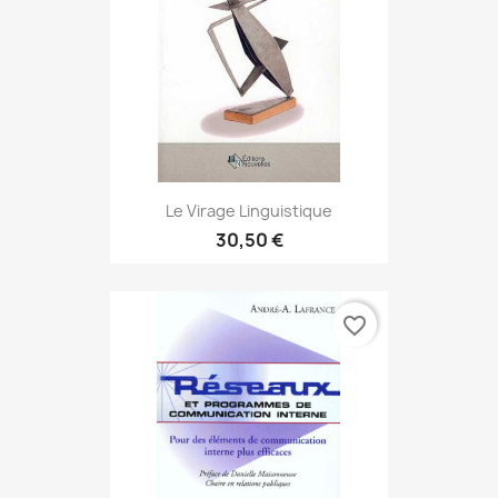
Le Virage Linguistique
30,50 €
favorite_border