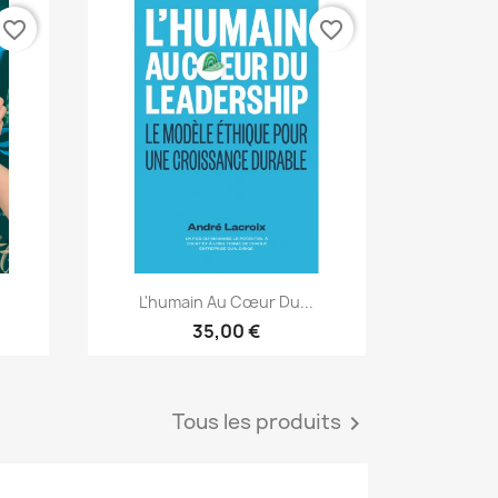
favorite_border
favorite_border
Aperçu rapide

L'humain Au Cœur Du...
35,00 €
Tous les produits
