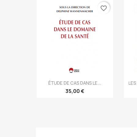
favorite_border
Aperçu rapide

ÉTUDE DE CAS DANS LE...
LES
35,00 €