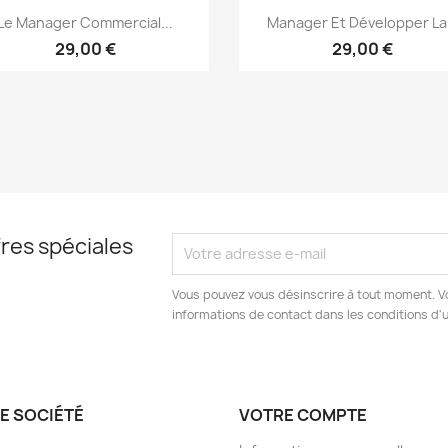
Aperçu rapide
Aperçu rapide


Le Manager Commercial...
Manager Et Développer La.
29,00 €
29,00 €
res spéciales
Vous pouvez vous désinscrire à tout moment. V
informations de contact dans les conditions d'ut
E SOCIÉTÉ
VOTRE COMPTE