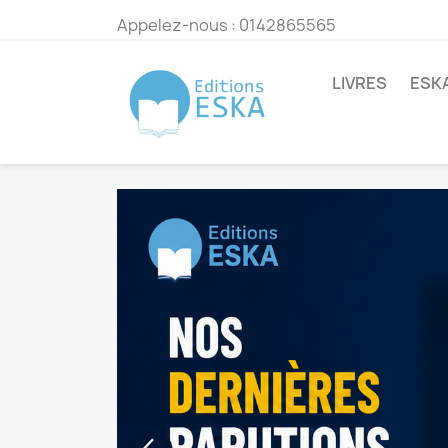
Appelez-nous :
0142865565
LIVRES
ESK