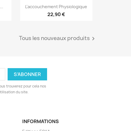
Aperçu rapide

..
L'accouchement Physiologique
22,90 €
Tous les nouveaux produits

ous trouverez pour cela nos
ilisation du site.
INFORMATIONS