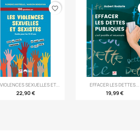
favorite_border
Aperçu rapide
Aperçu rapide


 VIOLENCES SEXUELLES ET...
EFFACER LES DETTES...
22,90 €
19,99 €