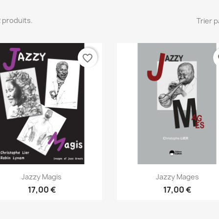
 2 produits.
Trier p
favorite_border
fa
Aperçu rapide
Aperçu rapide


Jazzy Magis
Jazzy Mages
17,00 €
17,00 €