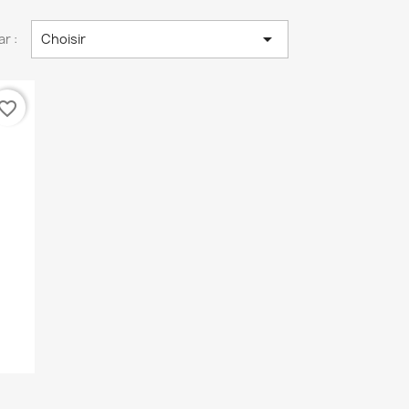

ar :
Choisir
vorite_border