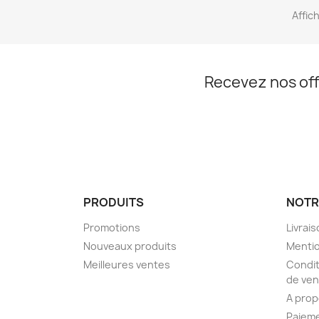
Affich
Recevez nos off
PRODUITS
NOTR
Promotions
Livrai
Nouveaux produits
Mentio
Meilleures ventes
Condit
de ven
A pro
Paieme