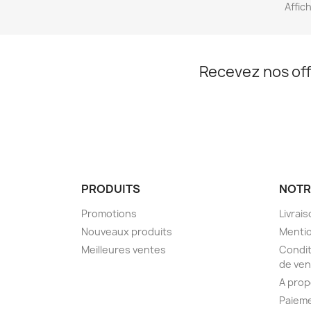
Affich
Recevez nos off
PRODUITS
NOTR
Promotions
Livrai
Nouveaux produits
Mentio
Meilleures ventes
Condit
de ven
A pro
Paieme