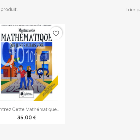
 1 produit.
Trier p
favorite_border
Aperçu rapide

trez Cette Mathématique...
35,00 €