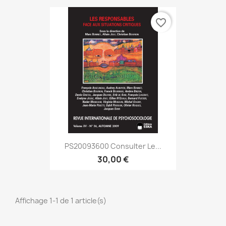
favorite_border
PS20093600 Consulter Le...
30,00 €
Affichage 1-1 de 1 article(s)