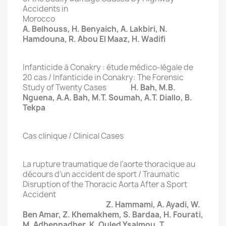
Accidents in
Moroc
A. Belhouss, H. Benyaich, A. Lakbiri, N.
Hamdouna, R. Abou El Maaz, H. Wadifi
Infanticide à Conakry : étude médico-légale de
20 cas / Infanticide in Conakry: The Forensic
Study of Twenty Cases
H. Bah, M.B.
Nguena, A.A. Bah, M.T. Soumah, A.T. Diallo, B.
Tekpa
Cas clinique / Clinical Cases
La rupture traumatique de l’aorte thoracique au
décours d’un accident de sport / Traumatic
Disruption of the Thoracic Aorta After a Sport
Accident
Z. Hammami, A. Ayadi, W.
Ben Amar, Z. Khemakhem, S. Bardaa, H. Fourati,
M. Adbennadher, K. Ouled Ysalmou, T.