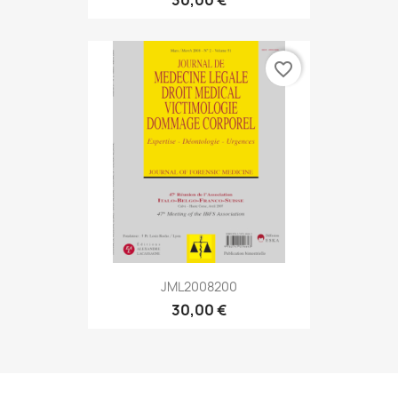
30,00 €
favorite_border
JML2008200
30,00 €