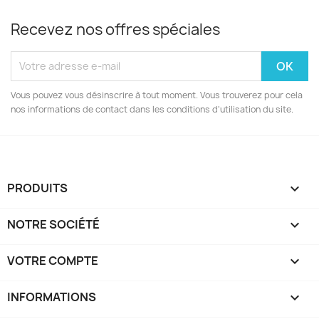
Recevez nos offres spéciales
Vous pouvez vous désinscrire à tout moment. Vous trouverez pour cela
nos informations de contact dans les conditions d'utilisation du site.
PRODUITS

NOTRE SOCIÉTÉ

VOTRE COMPTE

INFORMATIONS
keyboard_arrow_down