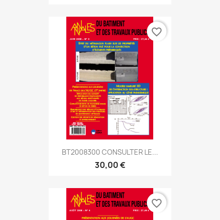
favorite_border
BT2008300 CONSULTER LE...
30,00 €
favorite_border