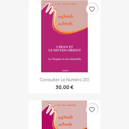
favorite_border
Consulter Le Numéro 201
30,00 €
favorite_border