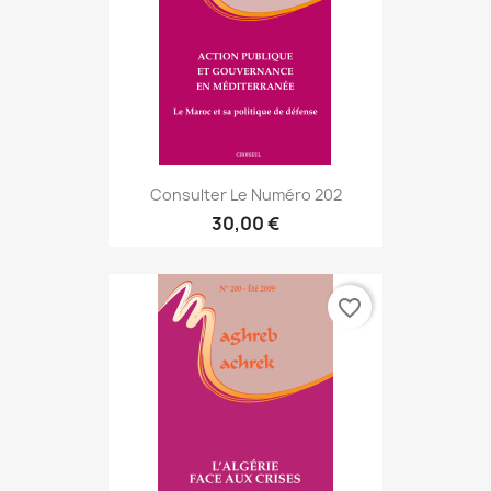
Consulter Le Numéro 202
30,00 €
favorite_border