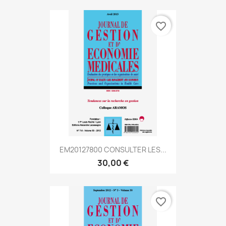
favorite_border
EM20127800 CONSULTER LES...
30,00 €
favorite_border