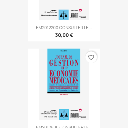
EM2012200 CONSULTER LE...
30,00 €
favorite_border
EM2012600 CONSULTER LE...