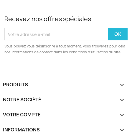
Recevez nos offres spéciales
Vous pouvez vous désinscrire à tout moment. Vous trouverez pour cela
nos informations de contact dans les conditions d'utilisation du site.
PRODUITS

NOTRE SOCIÉTÉ

VOTRE COMPTE

INFORMATIONS
keyboard_arrow_down