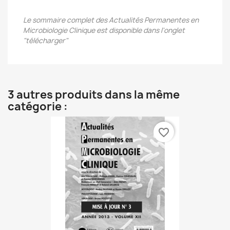
Le sommaire complet des Actualités Permanentes en
Microbiologie Clinique est disponible dans l'onglet
"télécharger"
3 autres produits dans la même
catégorie :
favorite_border