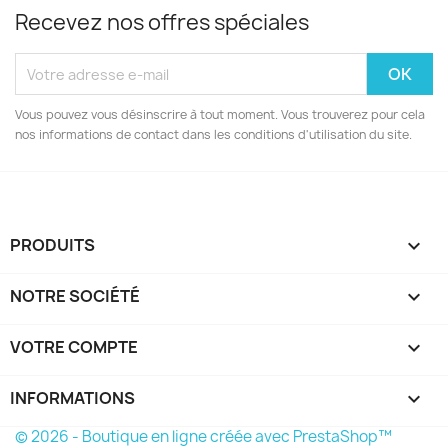
Recevez nos offres spéciales
Vous pouvez vous désinscrire à tout moment. Vous trouverez pour cela
nos informations de contact dans les conditions d'utilisation du site.
PRODUITS

NOTRE SOCIÉTÉ

VOTRE COMPTE

INFORMATIONS
keyboard_arrow_down
© 2026 - Boutique en ligne créée avec PrestaShop™