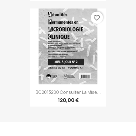
favorite_border
BC2013200 Consulter La Mise...
120,00 €