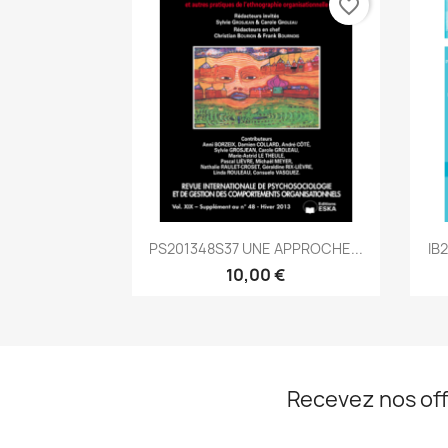
favorite_border
Aperçu rapide

PS201348S37 UNE APPROCHE...
IB
10,00 €
Recevez nos off