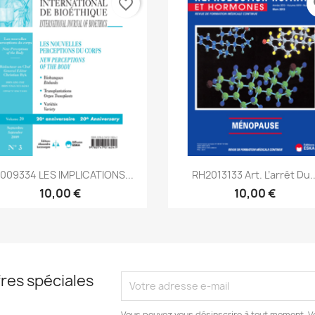
favorite_border
fa
Aperçu rapide
Aperçu rapide


2009334 LES IMPLICATIONS...
RH2013133 Art. L’arrêt Du..
10,00 €
10,00 €
res spéciales
Vous pouvez vous désinscrire à tout moment. V