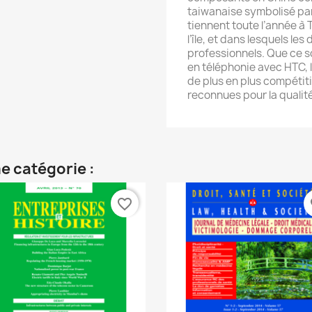
taiwanaise symbolisé par 
tiennent toute l’année à 
l’île, et dans lesquels le
professionnels. Que ce s
en téléphonie avec HTC,
de plus en plus compétiti
reconnues pour la qualité
e catégorie :
favorite_border
fa