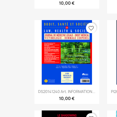
10,00 €
favorite_border
Aperçu rapide

DS20141240 Art. INFORMATION...
PI2
10,00 €