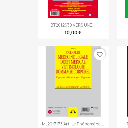
Aperçu rapide

BT2012630 VERS UNE...
10,00 €
favorite_border
Aperçu rapide

ML2013133 Art. Le Phénomène...