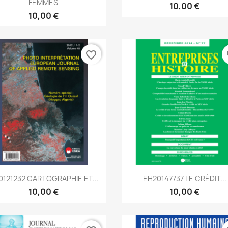
FEMMES
10,00 €
10,00 €
favorite_border
fa
Aperçu rapide
Aperçu rapide


0121232 CARTOGRAPHIE ET...
EH20147737 LE CRÉDIT...
10,00 €
10,00 €