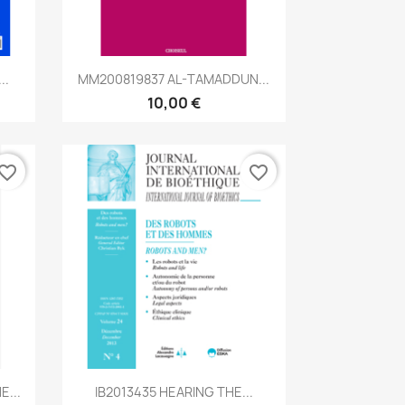
Aperçu rapide

..
MM200819837 AL-TAMADDUN...
10,00 €
vorite_border
favorite_border
Aperçu rapide

E...
IB2013435 HEARING THE...