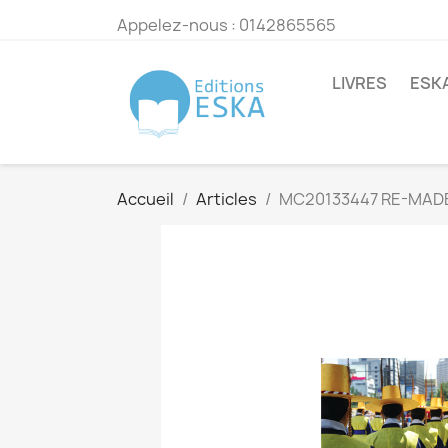
Appelez-nous :
0142865565
LIVRES
ESK
Accueil
Articles
MC20133447 RE-MADE