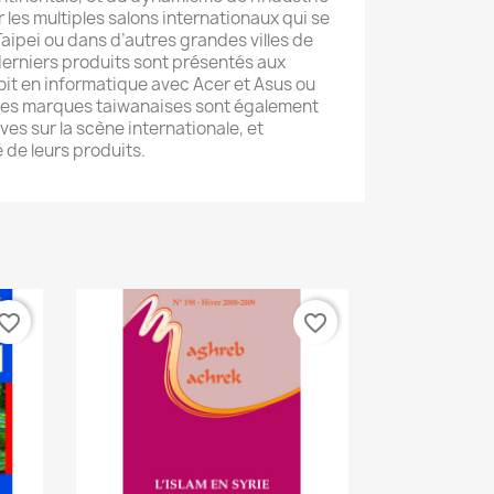
les multiples salons internationaux qui se
Taipei ou dans d’autres grandes villes de
s derniers produits sont présentés aux
oit en informatique avec Acer et Asus ou
 les marques taiwanaises sont également
ves sur la scène internationale, et
 de leurs produits.
vorite_border
favorite_border