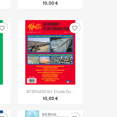
10,00 €
vorite_border
favorite_border
Aperçu rapide

BT2014533 Art. Etude Du...
10,00 €