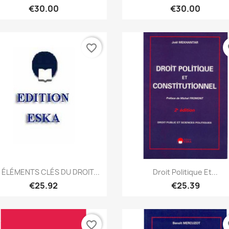
€30.00
€30.00
favorite_border
fa
Quick view
Quick view


 ÉLÉMENTS CLÉS DU DROIT...
Droit Politique Et...
€25.92
€25.39
favorite_border
fa