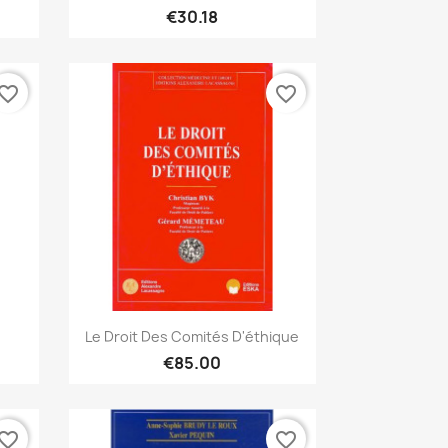
€30.18
vorite_border
favorite_border
Quick view

Le Droit Des Comités D'éthique
€85.00
vorite_border
favorite_border