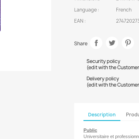
Language :
French
EAN :
27472027
Share
Security policy
(edit with the Custome
Delivery policy
(edit with the Custome
Description
Produ
Public
Universitaire et professionn