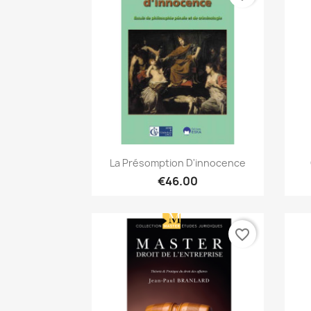
Quick view

La Présomption D'innocence
€46.00
favorite_border