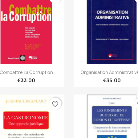
Quick view
Quick view


Combattre La Corruption
Organisation Administrative
€33.00
€35.00
favorite_border
fa