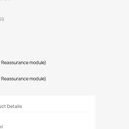
39
r Reassurance module)
r Reassurance module)
ct Details
el