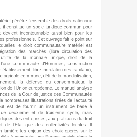
ériel pénètre l'ensemble des droits nationaux
é, il constitue un socle juridique commun pour
 devient incontournable aussi bien pour les
les professionnels. Cet ouvrage fait le point sur
quelles le droit communautaire matériel est
tégration des marchés (libre circulation des
utilité de la monnaie unique, droit de la
d'une communauté d'Hommes, construction
e établissement, libre circulation des capitaux),
que agricole commune, défi de la mondialisation,
ronnement, la défense du consommateur, la
ction de l'Union européenne. Le manuel analyse
ences de la Cour de justice des Communautés
nombreuses illustrations tirées de l'actualité
but est de fournir un instrument de base à
s de deuxième et de troisième cycle, mais
diques des entreprises, aux praticiens du droit
t de l'Etat que des collectivités locales. Il
en lumière les enjeux des choix opérés sur le
cultés à construire une Europe sociale dans le