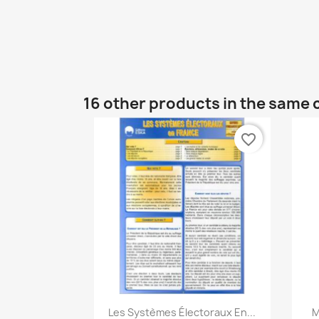
16 other products in the same 
favorite_border
Quick view

Les Systèmes Électoraux En...
M