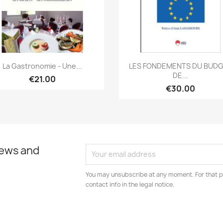
Quick view
Quick view


La Gastronomie - Une...
LES FONDEMENTS DU BUD
DE...
€21.00
€30.00
news and
You may unsubscribe at any moment. For that p
contact info in the legal notice.