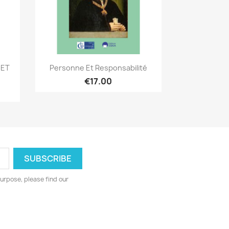
Quick view

GET
Personne Et Responsabilité
€17.00
urpose, please find our