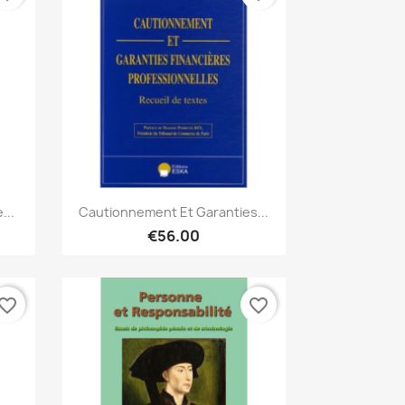
Quick view

...
Cautionnement Et Garanties...
€56.00
vorite_border
favorite_border