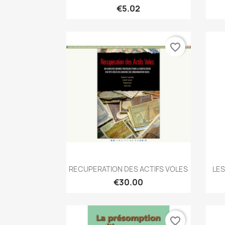
€5.02
favorite_border
Quick view

RECUPERATION DES ACTIFS VOLES
LES
€30.00
favorite_border