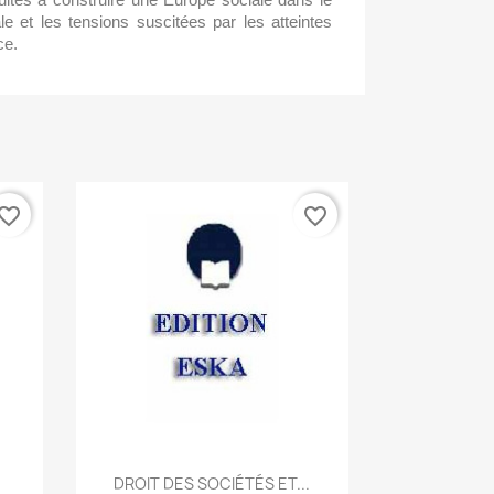
ale et les tensions suscitées par les atteintes
ce.
vorite_border
favorite_border
Quick view

DROIT DES SOCIÉTÉS ET...