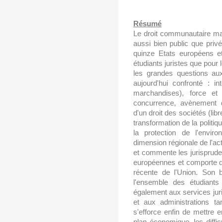
Résumé
Le droit communautaire mat
aussi bien public que priv
quinze Etats européens et
étudiants juristes que pour 
les grandes questions aux
aujourd'hui confronté : in
marchandises), force et 
concurrence, avènement 
d'un droit des sociétés (libr
transformation de la politi
la protection de l'envi
dimension régionale de l'a
et commente les jurisprud
européennes et comporte de 
récente de l'Union. Son 
l'ensemble des étudiant
également aux services juri
et aux administrations tan
s'efforce enfin de mettre 
plan économique, les diffi