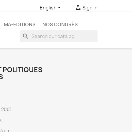


English
Sign in
MA-EDITIONS
NOS CONGRÈS
search
T POLITIQUES
S
 2001
k
4,3 cm