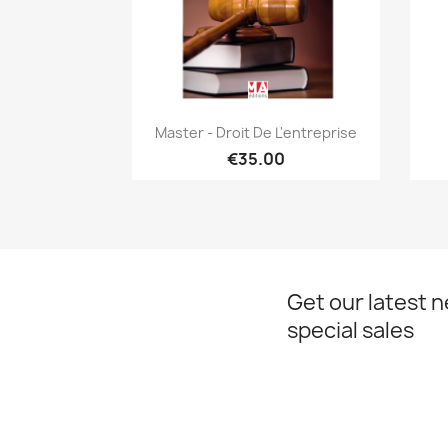
Quick view

Master - Droit De L'entreprise
€35.00
Get our latest 
special sales