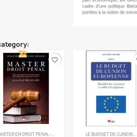
cadre d'une politique libér
portées à la notion de servi
category:
favorite_border
fa
Quick view
Quick view


ASTER EN DROIT PENAL -...
LE BUDGET DE L'UNION...