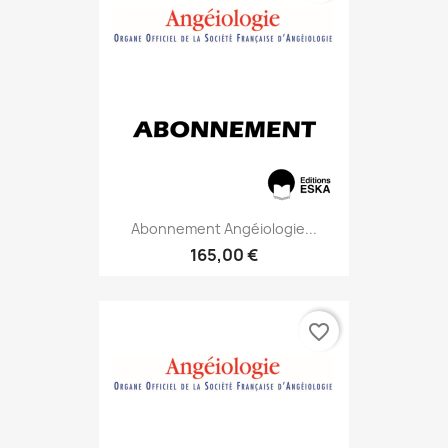
Abonnement Angéiologie...
165,00 €
favorite_border