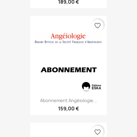
189,00 €
favorite_border
Abonnement Angéiologie...
159,00 €
favorite_border