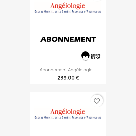
Abonnement Angéiologie...
239,00 €
favorite_border