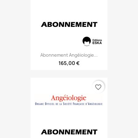
Abonnement Angéiologie...
165,00 €
favorite_border