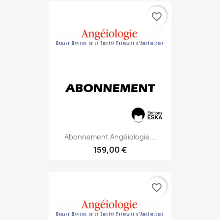
favorite_border
Abonnement Angéiologie...
159,00 €
favorite_border