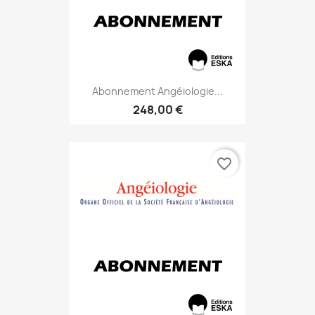
Abonnement Angéiologie...
248,00 €
favorite_border