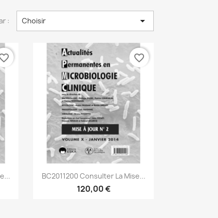

ar :
Choisir
vorite_border
favorite_border
Aperçu rapide

...
BC2011200 Consulter La Mise...
120,00 €