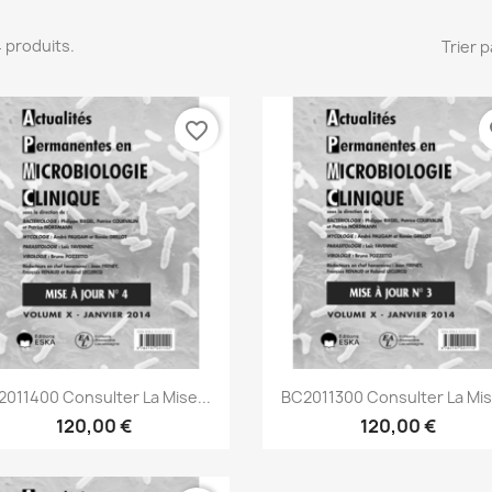
 4 produits.
Trier p
favorite_border
fa
Aperçu rapide
Aperçu rapide


011400 Consulter La Mise...
BC2011300 Consulter La Mise
120,00 €
120,00 €