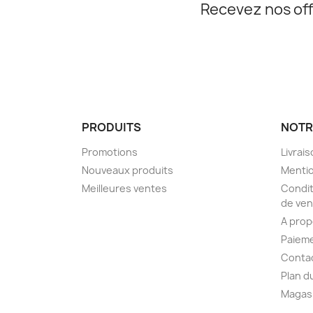
Recevez nos off
PRODUITS
NOTR
Promotions
Livrai
Nouveaux produits
Mentio
Meilleures ventes
Condit
de ven
A pro
Paieme
Conta
Plan d
Magas