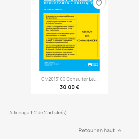
favorite_border
CM2015100 Consulter Le...
30,00 €
Affichage 1-2 de 2 article(s)
Retour en haut
