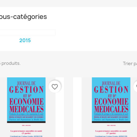
ous-catégories
2015
 6 produits.
Trier p
favorite_border
fa