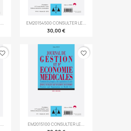
Aperçu rapide

..
EM20154500 CONSULTER LE...
30,00 €
vorite_border
favorite_border
Aperçu rapide

..
EM2015100 CONSULTER LE...