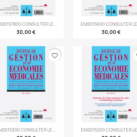
Aperçu rapide
Aperçu rapide


20157800 CONSULTER LE...
EM2015600 CONSULTER LE.
30,00 €
30,00 €
favorite_border
fa
Aperçu rapide
Aperçu rapide


M2015300 CONSULTER LE...
EM2015200 CONSULTER LE.