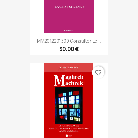
MM2012201300 Consulter Le...
30,00 €
favorite_border