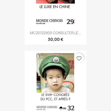
MC20122900 CONSULTER LE...
30,00 €
favorite_border