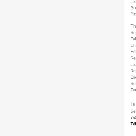
Je
Br
Pat
Th
Rep
Fab
Chr
Hé
Re
Je
Rep
Éli
Rel
Zou
Di
Se
75
Tél