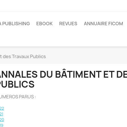
A PUBLISHING
EBOOK
REVUES
ANNUAIRE FICOM
t des Travaux Publics
ANNALES DU BÂTIMENT ET D
PUBLICS
UMEROS PARUS :
22
21
20
1
9