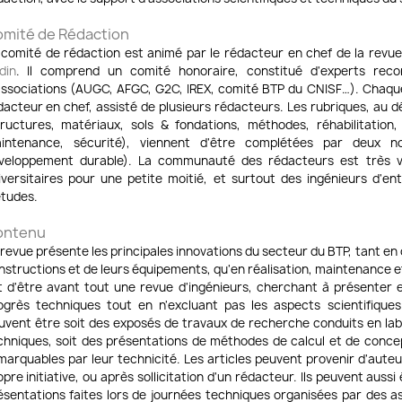
mité de Rédaction
 comité de rédaction est animé par le rédacteur en chef de la revue
din
. Il comprend un comité honoraire, constitué d'experts rec
associations (AUGC, AFGC, G2C, IREX, comité BTP du CNISF…). Chaq
dacteur en chef, assisté de plusieurs rédacteurs. Les rubriques, au 
tructures, matériaux, sols & fondations, méthodes, réhabilitation
intenance, sécurité), viennent d'être complétées par deux nou
veloppement durable). La communauté des rédacteurs est très v
iversitaires pour une petite moitié, et surtout des ingénieurs d'en
études.
ontenu
 revue présente les principales innovations du secteur du BTP, tant en
nstructions et de leurs équipements, qu'en réalisation, maintenance et
t d'être avant tout une revue d'ingénieurs, cherchant à présenter e
ogrès techniques tout en n'excluant pas les aspects scientifiques.
uvent être soit des exposés de travaux de recherche conduits en lab
chniques, soit des présentations de méthodes de calcul et de concep
marquables par leur technicité. Les articles peuvent provenir d'auteu
opre initiative, ou après sollicitation d'un rédacteur. Ils peuvent auss
ésentations faites lors de journées techniques organisées par des as