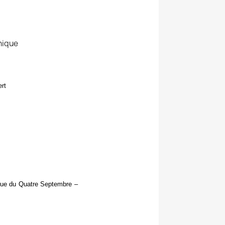
nique
rt
 rue du Quatre Septembre –