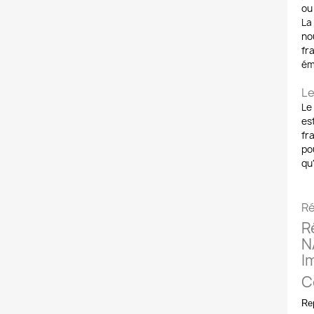
ou
La
no
fr
ém
Le
Le
es
fr
po
qu'
Ré
R
N
I
C
Rep