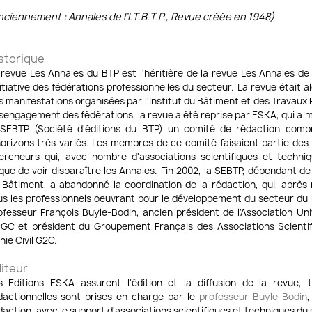
nciennement : Annales de l’I.T.B.T.P., Revue créée en 1948)
storique
 revue Les Annales du BTP est l'héritière de la revue Les Annales de 
initiative des fédérations professionnelles du secteur. La revue était a
s manifestations organisées par l'Institut du Bâtiment et des Travaux P
sengagement des fédérations, la revue a été reprise par ESKA, qui a mi
 SEBTP (Société d'éditions du BTP) un comité de rédaction compr
horizons très variés. Les membres de ce comité faisaient partie des
ercheurs qui, avec nombre d'associations scientifiques et techni
sque de voir disparaître les Annales. Fin 2002, la SEBTP, dépendant de
 Bâtiment, a abandonné la coordination de la rédaction, qui, après 
us les professionnels oeuvrant pour le développement du secteur du B
ofesseur François Buyle-Bodin, ancien président de l'Association Univ
GC et président du Groupement Français des Associations Scientif
nie Civil G2C.
iteur
s Editions ESKA assurent l'édition et la diffusion de la revue, 
dactionnelles sont prises en charge par le
professeur Buyle-Bodin
,
daction, avec le support d'associations scientifiques et techniques du