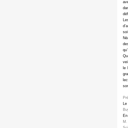
ave
dan
déf
Le
d’a
soi
Néa
des
qu’
Qua
vei
le 
gra
lec
son
Pré
Le
Bu
En 
M.
Sci