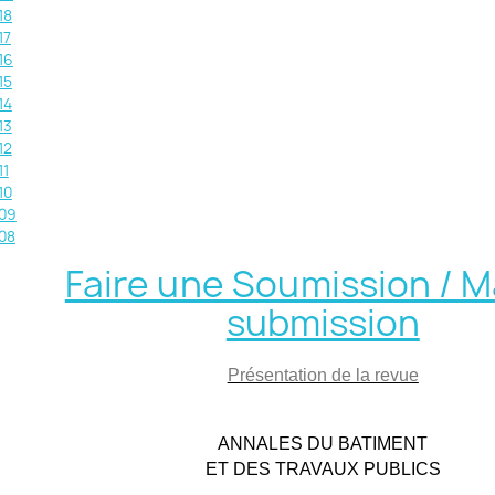
18
17
16
15
14
13
12
11
10
09
08
Faire une Soumission / M
submission
Présentation de la revue
ANNALES DU BATIMENT
ET DES TRAVAUX PUBLICS