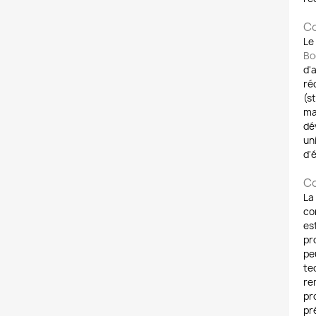
Co
Le
Bo
d'
ré
(s
ma
dé
un
d'
C
La
co
es
pr
pe
te
re
pr
pr