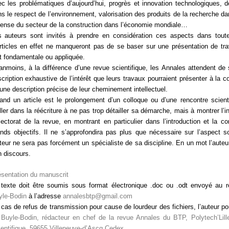
c les problématiques d’aujourd’hui, progrès et innovation technologiques
s le respect de l’environnement, valorisation des produits de la recherche d
ense du secteur de la construction dans l’économie mondiale…
s auteurs sont invités à prendre en considération ces aspects dans toute
rticles en effet ne manqueront pas de se baser sur une présentation de tra
t fondamentale ou appliquée.
nmoins, à la différence d’une revue scientifique, les Annales attendent de 
cription exhaustive de l’intérêt que leurs travaux pourraient présenter à la
une description précise de leur cheminement intellectuel.
nd un article est le prolongement d’un colloque ou d’une rencontre scienti
ller dans la réécriture à ne pas trop détailler sa démarche, mais à montrer l’
lectorat de la revue, en montrant en particulier dans l’introduction et la c
nds objectifs. Il ne s’approfondira pas plus que nécessaire sur l’aspect sc
teur ne sera pas forcément un spécialiste de sa discipline. En un mot l’auteur
 discours.
sentation du manuscrit
 texte doit être soumis sous format électronique .doc ou .odt envoyé au 
yle-Bodin
à l’adresse
annalesbtp@gmail.com
cas de refus de transmission pour cause de lourdeur des fichiers, l’auteur 
Buyle-Bodin, rédacteur en chef de la revue Annales du BTP, Polytech’Lille 
entifique, 59655 Villeneuve-d’Ascq Cedex.