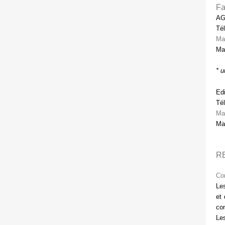
Fa
AG
Tél
Ma
Mai
* u
Edi
Tél
Ma
Mai
R
Con
Les
et 
con
Les