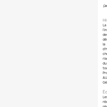
(a
Hi
La
l'
de
dé
la
d'
ch
ri
du
to
Pr
AU
Gé
Éd
Le
ré
ré