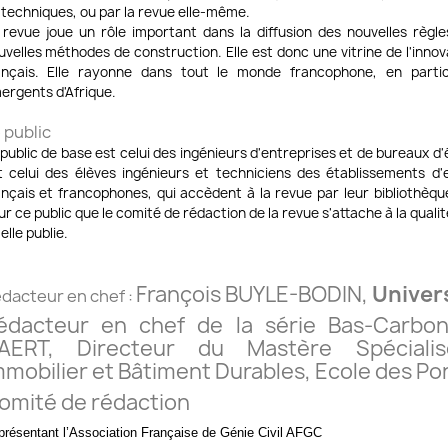
 techniques, ou par la revue elle-même.
 revue joue un rôle important dans la diffusion des nouvelles règl
uvelles méthodes de construction. Elle est donc une vitrine de l'inno
ançais. Elle rayonne dans tout le monde francophone, en parti
ergents d'Afrique.
 public
 public de base est celui des ingénieurs d'entreprises et de bureaux d
t celui des élèves ingénieurs et techniciens des établissements d
ançais et francophones, qui accèdent à la revue par leur bibliothèqu
ur ce public que le comité de rédaction de la revue s'attache à la qualit
elle publie.
François BUYLE-BODIN,
Univers
dacteur en chef :
édacteur en chef de la série Bas-Carbo
AERT
, Directeur du Mastère Spécialis
mmobilier et Bâtiment Durables, Ecole des Po
omité de rédaction
résentant l’Association Française de Génie Civil AFGC