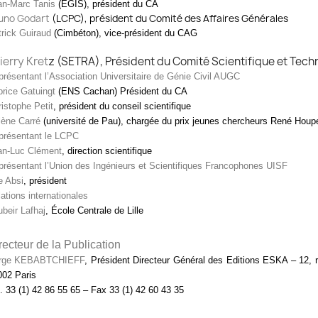
an-Marc Tanis
(EGIS), président du CA
uno Godart
(LCPC), président du Comité des Affaires Générales
rick Guiraud
(Cimbéton), vice-président du CAG
ierry Kret
z (SETRA), Président du Comité Scientifique et Tech
résentant l’Association Universitaire de Génie Civil AUGC
rice Gatuingt
(ENS Cachan) Président du CA
istophe Petit
, président du conseil scientifique
lène Carré
(université de Pau), chargée du prix jeunes chercheurs René Houpe
présentant le LCPC
an-Luc Clément
, direction scientifique
résentant l’Union des Ingénieurs et Scientifiques Francophones UISF
e Absi
, président
ations internationales
beir Lafhaj
, École Centrale de Lille
recteur de la Publication
rge KEBABTCHIEFF
, Président Directeur Général des Editions ESKA – 12,
002 Paris
. 33 (1) 42 86 55 65 – Fax 33 (1) 42 60 43 35