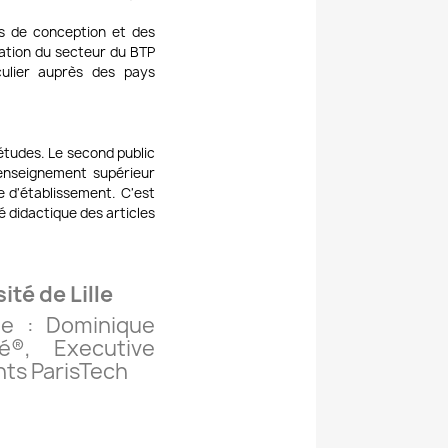
es de conception et des
vation du secteur du BTP
culier auprès des pays
'études. Le second public
'enseignement supérieur
e d'établissement. C'est
é didactique des articles
ité de Lille
ne : Dominique
é®, Executive
nts ParisTech