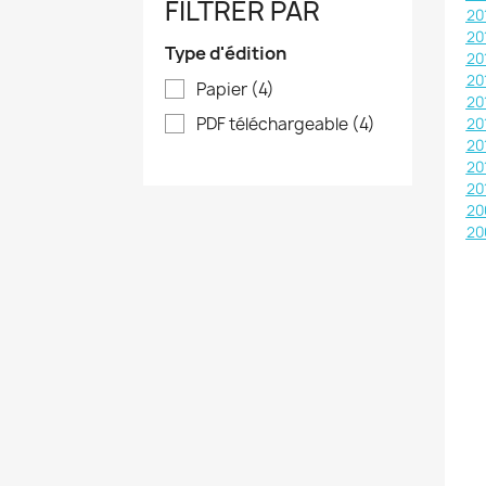
FILTRER PAR
20
20
Type d'édition
20
20
Papier
(4)
20
PDF téléchargeable
(4)
20
20
20
20
20
20