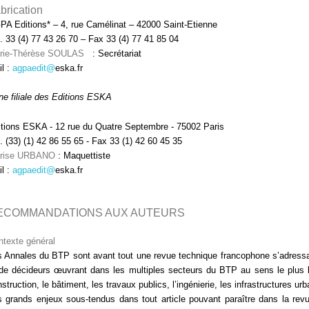
brication
PA Editions* – 4, rue Camélinat – 42000 Saint-Etienne
. 33 (4) 77 43 26 70 – Fax 33 (4) 77 41 85 04
rie-Thérèse SOULAS
: Secrétariat
l :
agpaedit@
eska.fr
ne filiale des Editions ESKA
tions ESKA - 12 rue du Quatre Septembre - 75002 Paris
. (33) (1) 42 86 55 65 - Fax 33 (1) 42 60 45 35
rise URBANO
: Maquettiste
l :
agpaedit@
eska.fr
ECOMMANDATIONS AUX AUTEURS
texte général
 Annales du BTP sont avant tout une revue technique francophone s’adressan
de décideurs œuvrant dans les multiples secteurs du BTP au sens le plus l
struction, le bâtiment, les travaux publics, l’ingénierie, les infrastructures urba
 grands enjeux sous-tendus dans tout article pouvant paraître dans la rev