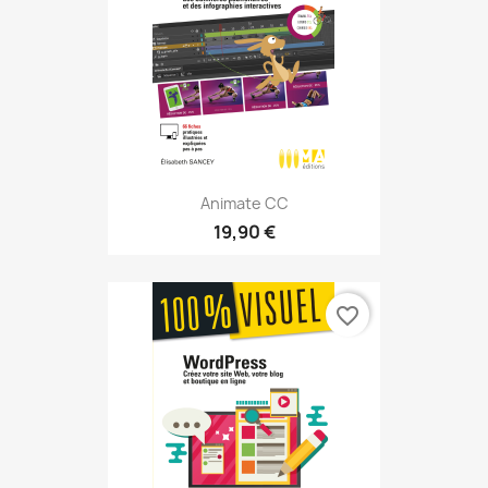
Animate CC
19,90 €
favorite_border