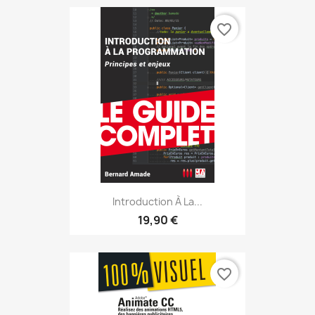
favorite_border
Introduction À La...
19,90 €
favorite_border