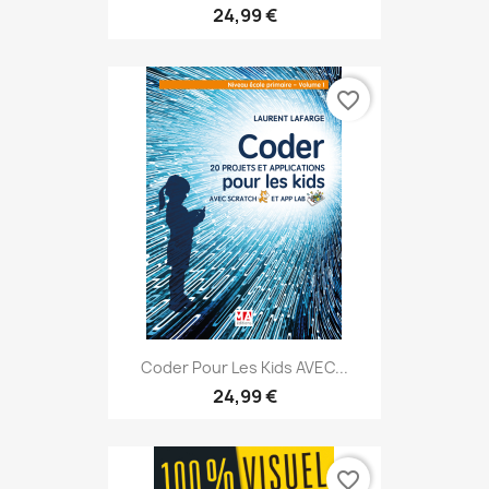
24,99 €
favorite_border
Coder Pour Les Kids AVEC...
24,99 €
favorite_border