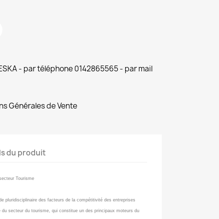
 ESKA - par téléphone 0142865565 - par mail
ns Générales de Vente
ls du produit
secteur Tourisme
 pluridisciplinaire des facteurs de la compétitivité des entreprises
se du secteur du tourisme, qui constitue un des principaux moteurs du