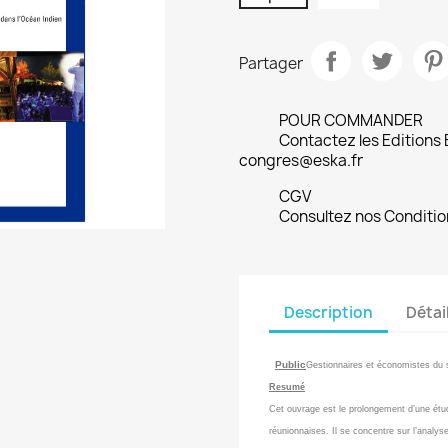
Partager
POUR COMMANDER
Contactez les Editions
congres@eska.fr
CGV
Consultez nos Conditio
Description
Détai
Public
Gestionnaires et économistes du 
Resumé
Cet ouvrage est le prolongement d’une étude
réunionnaises. Il se concentre sur l’analy