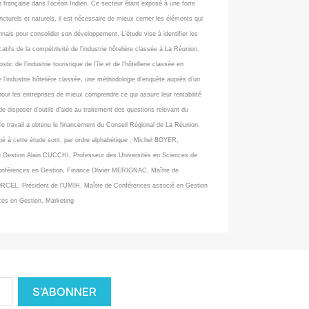
française dans l’océan Indien. Ce secteur étant exposé à une forte
cturels et naturels, il est nécessaire de mieux cerner les éléments qui
nnais pour consolider son développement. L’étude vise à identifier les
atifs de la compétitivité de l’industrie hôtelière classée à La Réunion.
tic de l’industrie touristique de l’île et de l’hôtellerie classée en
de l’industrie hôtelière classée, une méthodologie d’enquête auprès d’un
 pour les entreprises de mieux comprendre ce qui assure leur rentabilité
e disposer d’outils d’aide au traitement des questions relevant du
Ce travail a obtenu le financement du Conseil Régional de La Réunion.
é à cette étude sont, par ordre alphabétique : Michel BOYER,
e Gestion Alain CUCCHI, Professeur des Universités en Sciences de
nférences en Gestion, Finance Olivier MERIGNAC, Maître de
CEL, Président de l’UMIH, Maître de Conférences associé en Gestion
es en Gestion, Marketing