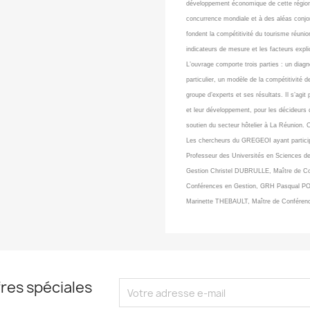
développement économique de cette région 
concurrence mondiale et à des aléas conjon
fondent la compétitivité du tourisme réunio
indicateurs de mesure et les facteurs explic
L’ouvrage comporte trois parties : un diagnos
particulier, un modèle de la compétitivité 
groupe d’experts et ses résultats. Il s’agit
et leur développement, pour les décideurs d
soutien du secteur hôtelier à La Réunion. 
Les chercheurs du GREGEOI ayant particip
Professeur des Universités en Sciences d
Gestion Christel DUBRULLE, Maître de Co
Conférences en Gestion, GRH Pasqual POR
Marinette THEBAULT, Maître de Conférenc
res spéciales