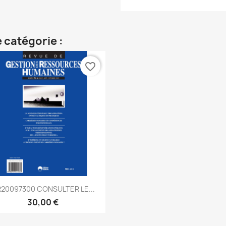
 catégorie :
favorite_border
Aperçu rapide

20097300 CONSULTER LE...
30,00 €