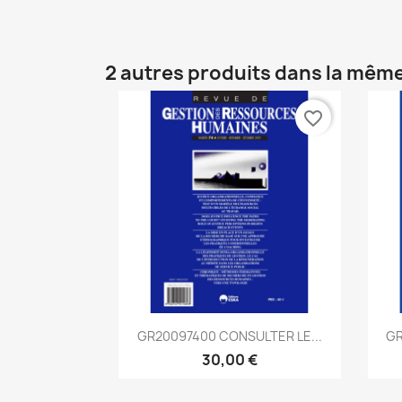
2 autres produits dans la même
favorite_border
Aperçu rapide

GR20097400 CONSULTER LE...
GR
30,00 €