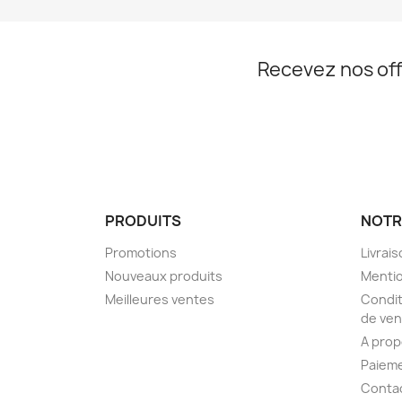
Recevez nos off
PRODUITS
NOTR
Promotions
Livrai
Nouveaux produits
Mentio
Meilleures ventes
Condit
de ven
A pro
Paieme
Conta