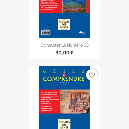
Consulter Le Numéro 95
30,00 €
favorite_border