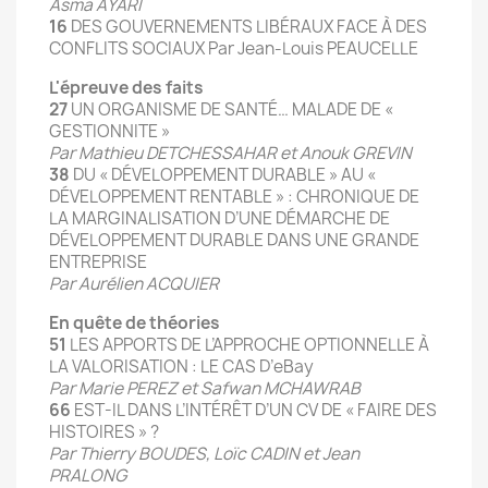
Asma AYARI
16
DES GOUVERNEMENTS LIBÉRAUX FACE À DES
CONFLITS SOCIAUX Par Jean-Louis PEAUCELLE
L'épreuve des faits
27
UN ORGANISME DE SANTÉ… MALADE DE «
GESTIONNITE »
Par Mathieu DETCHESSAHAR et Anouk GREVIN
38
DU « DÉVELOPPEMENT DURABLE » AU «
DÉVELOPPEMENT RENTABLE » : CHRONIQUE DE
LA MARGINALISATION D’UNE DÉMARCHE DE
DÉVELOPPEMENT DURABLE DANS UNE GRANDE
ENTREPRISE
Par Aurélien ACQUIER
En quête de théories
51
LES APPORTS DE L’APPROCHE OPTIONNELLE À
LA VALORISATION : LE CAS D’eBay
Par Marie PEREZ et Safwan MCHAWRAB
66
EST-IL DANS L’INTÉRÊT D’UN CV DE « FAIRE DES
HISTOIRES » ?
Par Thierry BOUDES, Loïc CADIN et Jean
PRALONG