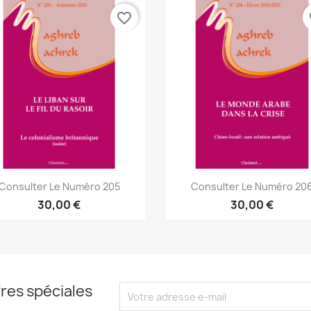
favorite_border
fa
Aperçu rapide
Aperçu rapide


Consulter Le Numéro 205
Consulter Le Numéro 20
30,00 €
30,00 €
res spéciales