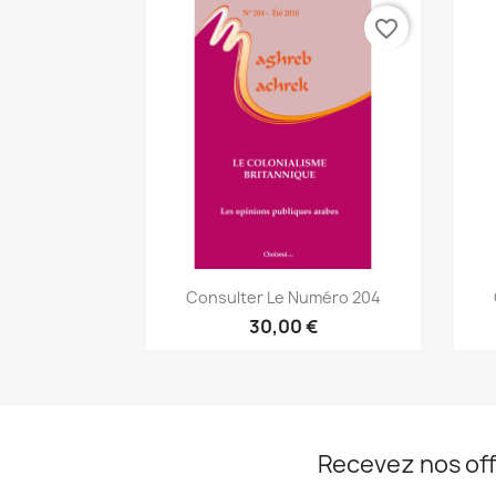
favorite_border
Aperçu rapide

Consulter Le Numéro 204
30,00 €
Recevez nos off