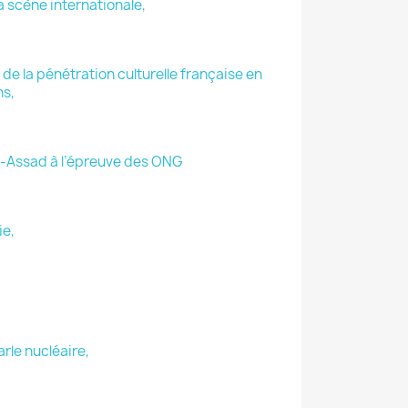
la scène internationale,
de la pénétration culturelle française en
ns,
al-Assad à l’épreuve des ONG
ie,
rle nucléaire,