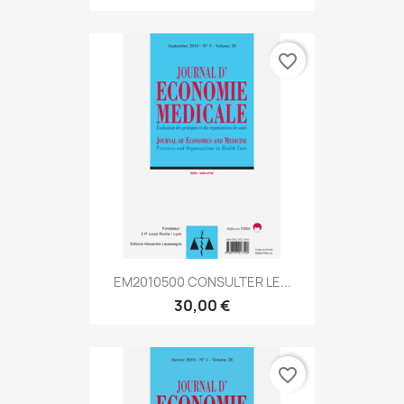
favorite_border
EM2010500 CONSULTER LE...
30,00 €
favorite_border