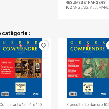
RESUMES ETRANGERS
102
ANGLAIS, ALLEMAND
 catégorie :
favorite_border
fa
Aperçu rapide
Aperçu rapide


Consulter Le Numéro 100
Consulter Le Numéro 10