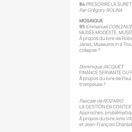
84
PRESCRIRE LA SURETÉ
Par Grégory ROLINA
MOSAIQUE
95
Emmanuel COBLENC
MUSÉE MODESTE, MUSÉ
À propos du livre de Robe
Janes, Museums in a Trou
collapse ?
Dominique JACQUET
FINANCE SERVANTE OU 
À propos du livre de Pau
trompeuse ?
Pascale de ROZARIO
LA GESTION EN CONTEX
Approches, problématiqu
À propos du livre ainsi i
et Jean-François Chanla