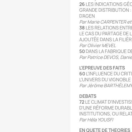
26
LES INDICATIONS GÉ
GRANDE DISTRIBUTION 
D’AGEN
Par Marie CARPENTER et
38
LES RELATIONS ENTRE
LE CAS DU PARTAGE DE 
AJOUTÉE DANS LA FILIÈR
Par Olivier MEVEL
50
DANS LA FABRIQUE D
Par Patrice DEVOS, Danie
L'EPREUVE DES FAITS
60
L’INFLUENCE DU CRI
L’UNIVERS DU VIGNOBLE
Par Jérôme BARTHÉLEM
DEBATS
72
LE CLIMAT D’INVESTI
D’UNE RÉFORME DURABL
INSTITUTIONS, OU RELA
Par Hèla YOUSFI
EN QUETE DE THEORIES