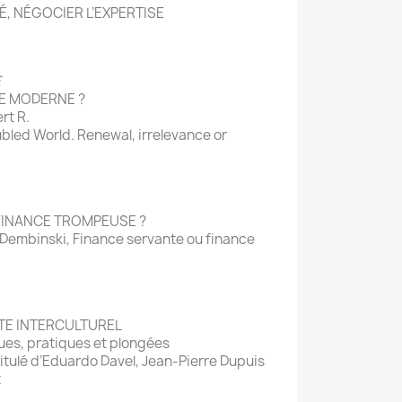
, NÉGOCIER L’EXPERTISE
E
E MODERNE ?
rt R.
bled World. Renewal, irrelevance or
FINANCE TROMPEUSE ?
l Dembinski, Finance servante ou finance
TE INTERCULTUREL
es, pratiques et plongées
ntitulé d’Eduardo Davel, Jean-Pierre Dupuis
t