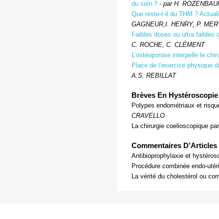
du sein ?
-
par H. ROZENBA
Que reste-t-il du THM ? Actual
GAGNEUR,I. HENRY, P. MER
Faibles doses ou ultra faibles 
C. ROCHE, C. CLÉMENT
L’ostéoporose interpelle le chir
Place de l’exercice physique d
A.S. REBILLAT
Brèves En Hystéroscopie 
Polypes endométriaux et risqu
CRAVELLO
La chirurgie coelioscopique pa
Commentaires D’Articles
Antibioprophylaxie et hystéros
Procédure combinée endo-utér
La vérité du cholestérol ou c