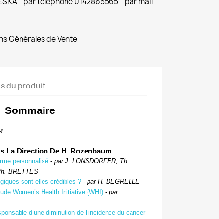
 ESKA - par téléphone 0142865565 - par mail
ns Générales de Vente
ls du produit
Sommaire
M
s La Direction De H. Rozenbaum
rme personnalisé
-
par J. LONSDORFER, Th.
-Ph. BRETTES
giques sont-elles crédibles ?
-
par H. DEGRELLE
’étude Women’s Health Initiative (WHI)
-
par
esponsable d’une diminution de l’incidence du cancer