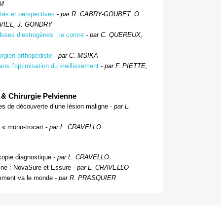
UM
ités et perspectives
-
par R. CABRY-GOUBET, O.
VIEL, J. GONDRY
doses d’estrogènes : le contre
-
par C. QUEREUX,
urgien orthopédiste
-
par C. MSIKA
ans l’optimisation du vieillissement
-
par F. PIETTE,
& Chirurgie Pelvienne
es de découverte d’une lésion maligne -
par L.
r « mono-trocart -
par L. CRAVELLO
copie diagnostique -
par L. CRAVELLO
ine : NovaSure et Essure -
par L. CRAVELLO
omment va le monde -
par R. PRASQUIER