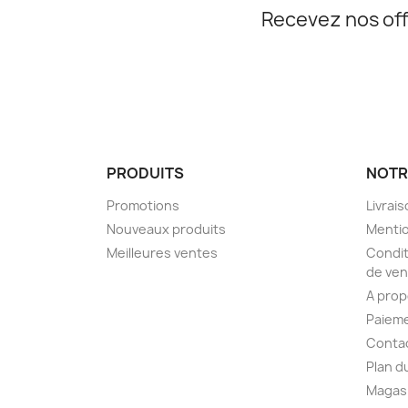
Recevez nos off
PRODUITS
NOTR
Promotions
Livrai
Nouveaux produits
Mentio
Meilleures ventes
Condit
de ven
A pro
Paieme
Conta
Plan d
Magas