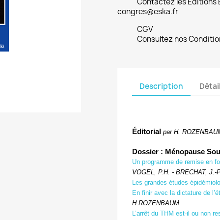
Contactez les Editions
congres@eska.fr
CGV
Consultez nos Conditio
Description
Détai
Éditorial
par H. ROZENBAU
Dossier : Ménopause Sou
Un programme de remise en fo
VOGEL, P.H. - BRECHAT, J.
Les grandes études épidémiolo
En finir avec la dictature de l
H.ROZENBAUM
L’arrêt du THM est-il ou non r